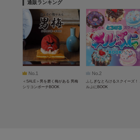
通販ランキング
No.1
No.2
＜SALE＞男を磨く梅がある 男梅
ふしぎなとろけるスクイーズ！ 
シリコンポーチBOOK
ルぷにBOOK