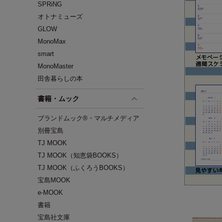
SPRiNG
オトナミューズ
GLOW
MonoMax
smart
MonoMaster
田舎暮らしの本
書籍・ムック
ブランドムック®・マルチメディア
別冊宝島
TJ MOOK
TJ MOOK（知恵袋BOOKS）
TJ MOOK（ふくろうBOOKS）
宝島MOOK
e-MOOK
書籍
宝島社文庫