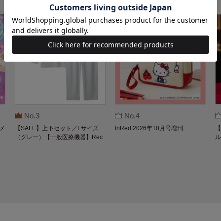
No.3
No.4
メ
【SALE】上下セット／Lサイズ
InRed 2026年10月号増刊
【
（グレー）【一般医療機器】Rec
ル
overypro Lab. 疲労回復ウェア 長
O
袖クルーネック・ロングパンツ