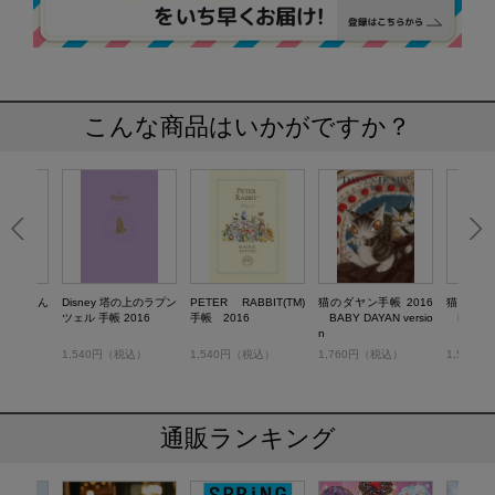
こんな商品はいかがですか？
まのプーさん
Disney 塔の上のラプン
PETER RABBIT(TM)
猫のダヤン手帳 2016
猫のダヤン
ツェル 手帳 2016
手帳 2016
BABY DAYAN versio
DAYAN v
n
税込）
1,540円（税込）
1,540円（税込）
1,760円（税込）
1,540
通販ランキング