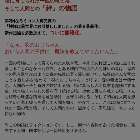
猫に育てられた一匹の竜と猫、
「絆」の物語
そして人間との
第2回なろうコン大賞受賞の
『神様は異世界にお引越ししました』の著者最新作。
ついに書籍化。
新作短編を多数加えて、
「なぁ、羽のおじちゃん。
おいら人間の子供に、魔法を教えてやりたいんだ」
一匹の母猫によって育てられた火吹き竜。本来であればこの世に生まれ
落ちることのなかった存在。とある理由で極度の人間嫌いの竜は、母猫
への恩を返すかのように森の猫達に寄り添い続けた。猫達はそんな竜の
ことを親しみを込めて「羽のおじちゃん」と呼ぶ。森の猫達は十猫十
色。人間の王子と冒険の旅に出る猫。街に暮らし人間観察を趣味にする
猫。代々猫じゃらしの畑を守り続ける猫。少女に魔法を教える猫。そん
な好奇心旺盛な猫達を竜は助け、見守り続ける。そして初めは人間を嫌
っていた竜も彼らを通して人間を知り、やがて……。これは猫に育てら
れた一匹の竜と猫、そして人間たちの、温かくて、不思議で、ちょっと
切ない物語。
※この物語はフィクションです。もし、同一の名称があった場合も、実
在する人物、団体等とは一切関係ありません。