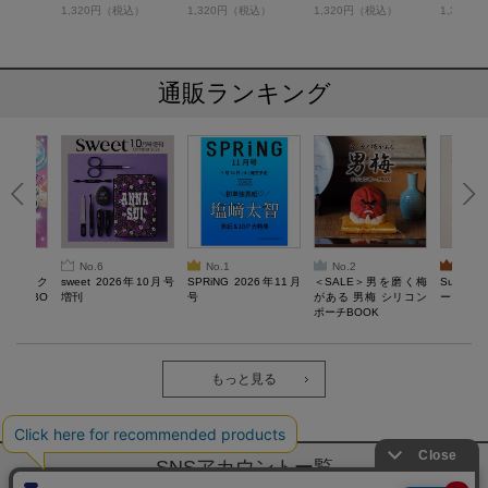
税込）
1,320円（税込）
1,320円（税込）
1,320円（税込）
1,320
通販ランキング
No.6
No.1
No.2
No.3
ろけるスク
sweet 2026年10月号
SPRiNG 2026年11月
＜SALE＞男を磨く梅
Sumikko
ルぷにBO
増刊
号
がある 男梅 シリコン
ーツチャ
ポーチBOOK
もっと見る
SNSアカウントー覧