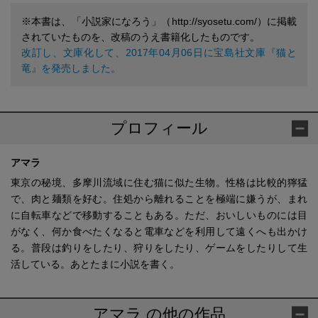
※本書は、「小説家になろう」（http://syosetu.com/）に掲載
されていたものを、改稿のうえ書籍化したものです。
改訂し、文庫化して、2017年04月06日に宝島社文庫『猫と
竜』を発売しました。
プロフィール
アマラ
東京の秘境、多摩川流域に住む猫に似た生物。性格は比較的獰猛
で、肉と麺類を好む。住処から離れることを極端に嫌うが、まれ
に自転車などで移動することもある。ただ、おいしいものには目
がなく、何か食べたくなると電車などを利用して遠くへも出かけ
る。普段は釣りをしたり、狩りをしたり、ゲームをしたりして生
活している。あとたまに小説を書く。
アマラ の他の作品