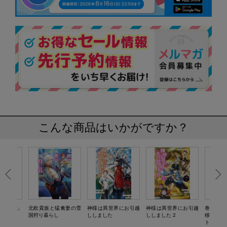
こんな商品はいかがですか？
屋「のぶ」
北欧貴族と猛禽妻の雪
神様は異世界にお引越
神様は異世界にお引越
巻き込ま
国狩り暮らし
ししました
ししました 2
移する奴
ト