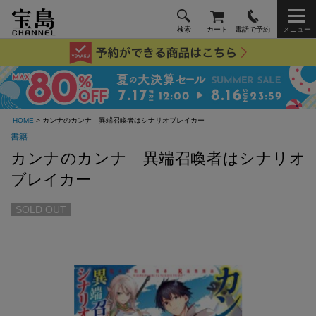
検索
カート
電話で予約
メニュー
HOME
> カンナのカンナ 異端召喚者はシナリオブレイカー
書籍
カンナのカンナ 異端召喚者はシナリオ
ブレイカー
SOLD OUT