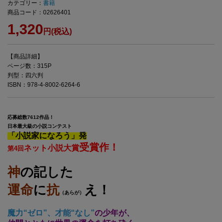
カテゴリー：
書籍
商品コード：02626401
1,320
円(税込)
【商品詳細】
ページ数：315P
判型：四六判
ISBN：978-4-8002-6264-6
応募総数7612作品！
日本最大級の小説コンテスト
「小説家になろう」発
受賞作！
ネット小説大賞
第4回
神
の記した
運命
に
抗
え！
（あらが）
魔力“ゼロ”、才能“なし”
の少年が、