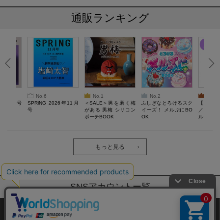
通販ランキング
No.6
No.1
No.2
No.3
26年10月号
SPRiNG 2026年11月
＜SALE＞男を磨く梅
ふしぎなとろけるスク
【SAL
号
がある 男梅 シリコン
イーズ！ メルぷにBO
／Lサ
ポーチBOOK
OK
ル）【一
Recover
労回復ウ
ーネック
ツ
もっと見る
SNSアカウントー覧
サイトマップ
公式通販ご利用ガイド