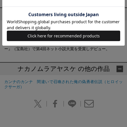
プロフィール
ナカノムラアヤスケ
東京都在住。 2015年より小説投稿サイト「小説家になろう」にて
執筆を開始。 『カンナのカンナ 異端召喚者はシナリオブレイカ
ー』（宝島社）で第4回ネット小説大賞を受賞しデビュー。
ナカノムラアヤスケ の他の作品
カンナのカンナ 間違いで召喚された俺の偽勇者伝説（ヒロイッ
クサーガ）