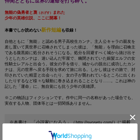
仲間とともに世界の運命を打ち砕く。
無能の偽勇者と蔑
まれた
（さげす）
少年の英雄伝説、ここに開幕！
新作短編
本書でしか読めない
も収録！
自他ともに「無能」と認める男子高校生カンナ。主人公キャラの親友を
差し置いて異世界に召喚されてしまった彼は、「無能」を理由に召喚主
である腹黒姫に処分されそうになる。処分を回避すべく城から抜け出そ
うとしたカンナは、迷い込んだ牢屋で、幽閉されていた銀髪エルフの女
性騎士レアルと出会う。彼女の手を借り、城からの脱出に成功したカン
ナは、元の世界へ戻る手段を求めて旅に出る。しかし彼はその旅で、封
印されていた精霊と出会ったり、女の子が襲われているところに出くわ
したりするなど様々な騒動に巻き込まれることとなり……。これは神の
記した「運命」に、無自覚にも抗う少年の英雄譚。
※この物語はフィクションです。作中に同一の名称があった場合でも、
実在する人物、団体等とは一切関係ありません。
※本書は、「小説家になろう」（http://syosetu.com/）に掲載
されていたものを、改稿のうえ書籍化したものです。