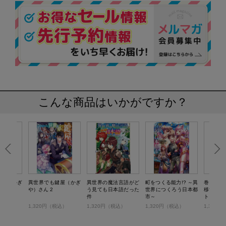
こんな商品はいかがですか？
鍵屋（かぎ
異世界でも鍵屋（かぎ
異世界の魔法言語がど
町をつくる能力!? ～異
巻き込ま
や）さん 2
う見ても日本語だった
世界につくろう日本都
移する奴
件
市～
ト 3
税込）
1,320円（税込）
1,320円（税込）
1,320円（税込）
1,320