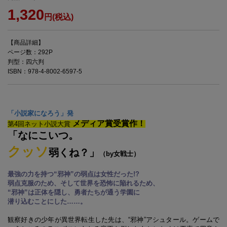
1,320
円(税込)
【商品詳細】
ページ数：292P
判型：四六判
ISBN：978-4-8002-6597-5
「小説家になろう」発
メディア賞受賞作！
第4回ネット小説大賞
「なにこいつ。
クッソ
弱くね？」
（by女戦士）
最強の力を持つ“邪神”の弱点は女性だった!?
弱点克服のため、そして世界を恐怖に陥れるため、
“邪神”は正体を隠し、勇者たちが通う学園に
潜り込むことにした……。
観察好きの少年が異世界転生した先は、“邪神”アシュタール。ゲームで