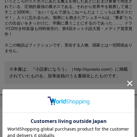
いうところのラスボスにあたる魔王を倒したあとにおまけ要素で用意さ
れている、圧倒的最強の裏ボスである。それから世界中を観察して過ご
すこと1000年。「おい！なんで誰もこねーんだよ！こっちは裏ボスだ
ぞ！」人々に忘れ去られ、観察にも飽きたアシュタールは、“勇者”たち
との出会いをきっかけに、学園に通うことにするのであった……。ドラ
マCD付き特装版も同時発売の、第4回ネット小説大賞・メディア賞受賞
作！
※この物語はフィクションです。実在する人物、国家とは一切関係あり
ません。
※本書は、『小説家になろう』（http://syosetu.com/）に掲載
されていたものを、加筆改稿のうえ書籍化したものです。
プロフィール
天音 のわる(あまね のわる)
山形県出身。第4回ネット小説大賞にて、『ラスボスの向こう側』
（宝島社）でメディア賞を受賞。念願のデビューを果たす。