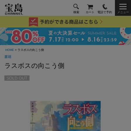
検索
カート
電話で予約
メニュー
HOME
> ラスボスの向こう側
書籍
ラスボスの向こう側
SOLD OUT