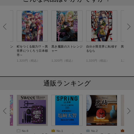
ーメイキン
町をつくる能力!? ～異
黒き魔眼のストレンジ
自分が異世界に転移す
異世界娼
生！
世界につくろう日本都
ャー
るなら
市～
税込）
1,320円（税込）
1,320円（税込）
1,320円（税込）
1,320
通販ランキング
No.6
No.1
No.2
No.3