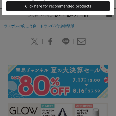
天音 のわるの他の作品
ラスボスの向こう側 ドラマCD付き特装版