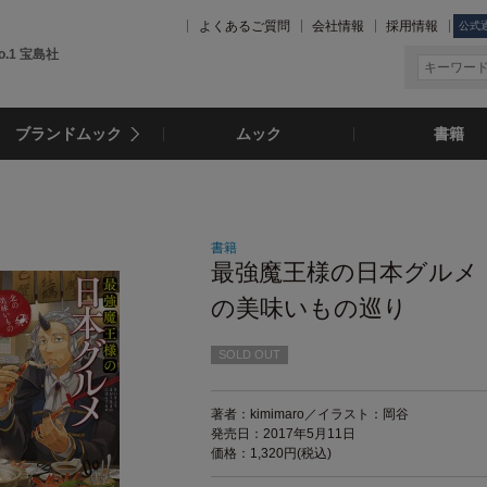
よくあるご質問
会社情報
採用情報
公式
.1 宝島社
ブランドムック
ムック
書籍
書籍
最強魔王様の日本グルメ
の美味いもの巡り
SOLD OUT
著者：kimimaro／イラスト：岡谷
発売日：2017年5月11日
価格：1,320円(税込)