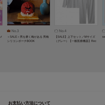
No.3
No.4
メ
＜SALE＞男を磨く梅がある 男梅
【SALE】上下セット／Mサイズ
s
シリコンポーチBOOK
（グレー）【一般医療機器】Rec
overypro Lab. 疲労回復ウェア 長
袖クルーネック・ロングパンツ
お支払い方法について