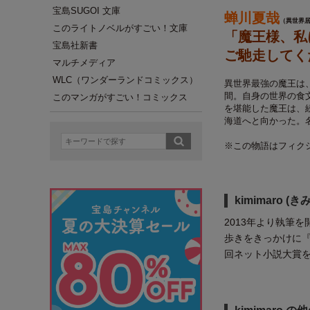
宝島SUGOI 文庫
蝉川夏哉
（異世界
このライトノベルがすごい！文庫
「魔王様、私
宝島社新書
ご馳走してく
マルチメディア
WLC（ワンダーランドコミックス）
異世界最強の魔王は
間。自身の世界の食
このマンガがすごい！コミックス
を堪能した魔王は、
海道へと向かった。
※この物語はフィク
kimimaro 
2013年より執筆
歩きをきっかけに
回ネット小説大賞