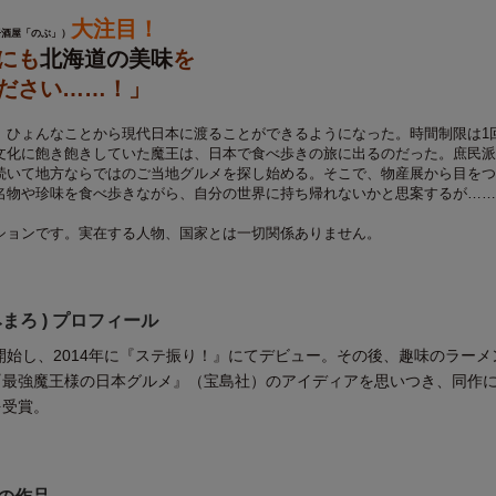
大注目！
居酒屋「のぶ」）
にも
北海道の美味
を
ださい……！」
、ひょんなことから現代日本に渡ることができるようになった。時間制限は1
文化に飽き飽きしていた魔王は、日本で食べ歩きの旅に出るのだった。庶民派
続いて地方ならではのご当地グルメを探し始める。そこで、物産展から目をつ
名物や珍味を食べ歩きながら、自分の世界に持ち帰れないかと思案するが……
ションです。実在する人物、国家とは一切関係ありません。
(きみまろ ) プロフィール
を開始し、2014年に『ステ振り！』にてデビュー。その後、趣味のラーメ
『最強魔王様の日本グルメ』（宝島社）のアイディアを思いつき、同作に
を受賞。