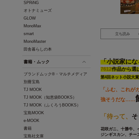
SPRiNG
オトナミューズ
GLOW
MonoMax
smart
立ち読み
MonoMaster
田舎暮らしの本
「小説家にな
書籍・ムック
7612
作品から選
ブランドムック®・マルチメディア
第4回ネット小説大賞
別冊宝島
「ふむ、これが
TJ MOOK
TJ MOOK（知恵袋BOOKS）
強そうだな……
TJ MOOK（ふくろうBOOKS）
宝島MOOK
「待って、
そ
e-MOOK
書籍
花咲ガニ、十勝牛、
ジンギスカン、チー
宝島社文庫