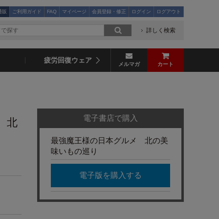
通販
ご利用ガイド
FAQ
マイページ
会員登録・修正
ログイン
ログアウト
詳しく検索
疲労回復ウェア
メルマガ
カート
電子書店で購入
 北
最強魔王様の日本グルメ 北の美
味いもの巡り
電子版を購入する