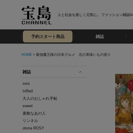
人と社会を楽しく元気に。 ファッション雑誌No
予約スタート商品
雑誌
HOME
> 最強魔王様の日本グルメ 北の美味いもの巡り
雑誌
mini
InRed
大人のおしゃれ手帖
sweet
素敵なあの人
リンネル
otona ROSY