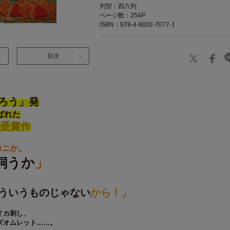
判型：四六判
ページ数：254P
ISBN：978-4-8002-7077-1
目次
ろう」発
ばれた
受賞作
カニか。
飼うか
」
ういうものじゃない
から！」
イカ刺し、
ズオムレット……。