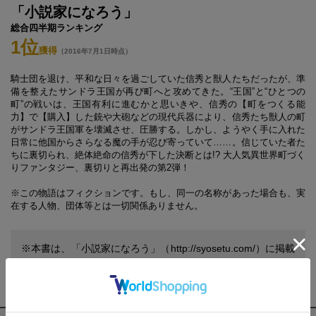
「小説家になろう」
総合四半期ランキング
1位
獲得
（2016年7月1日時点）
騎士団を退け、平和な日々を過ごしていた信秀と獣人たちだったが、準
備を整えたサンドラ王国が再び町へと攻めてきた。“王国”と“ひとつの
町”の戦いは、王国有利に進むかと思いきや、信秀の【町をつくる能
力】で【購入】した銃や大砲などの現代兵器により、信秀たち獣人の町
がサンドラ王国軍を壊滅させ、圧勝する。しかし、ようやく手に入れた
日常に他国からさらなる魔の手が忍び寄っていて……。信じていた者た
ちに裏切られ、絶体絶命の信秀が下した決断とは!? 大人気異世界町づく
りファンタジー、裏切りと再出発の第2弾！
※この物語はフィクションです。もし、同一の名称があった場合も、実
在する人物、団体等とは一切関係ありません。
※本書は、「小説家になろう」（http://syosetu.com/）に掲載
されていたものを、改稿のうえ書籍化したものです。