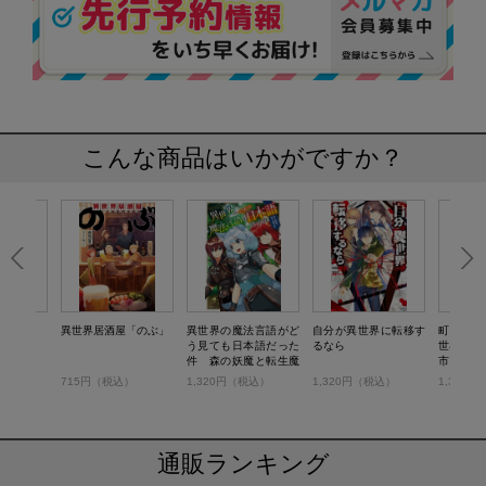
こんな商品はいかがですか？
喫茶店
異世界居酒屋「のぶ」
異世界の魔法言語がど
自分が異世界に転移す
町をつくる
う見ても日本語だった
るなら
世界につ
件 森の妖魔と転生魔
市～
導師
税込）
715円（税込）
1,320円（税込）
1,320円（税込）
1,320
通販ランキング