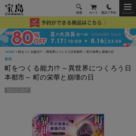
検索
カート
電話で予約
メニュー
HOME
> 町をつくる能力!? ～異世界につくろう日本都市～ 町の栄華と崩壊の日
書籍
町をつくる能力!? ～異世界につくろう日
本都市～ 町の栄華と崩壊の日
SOLD OUT