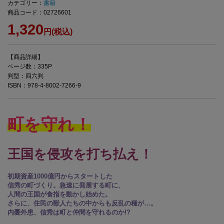
カテゴリー：
書籍
商品コード：02726601
1,320
円(税込)
【商品詳細】
ページ数：335P
判型：四六判
ISBN：978-4-8002-7266-9
町を守れ！
王国を侵攻を打ち払え！
初期資産1000億円からスタートした
信秀の町づくり。急速に発展する町に、
人間の王国が食指を動かし始めた。
さらに、住民の獣人たちの中からも反乱の種が…。
内憂外患、信秀は町と仲間を守れるのか!?