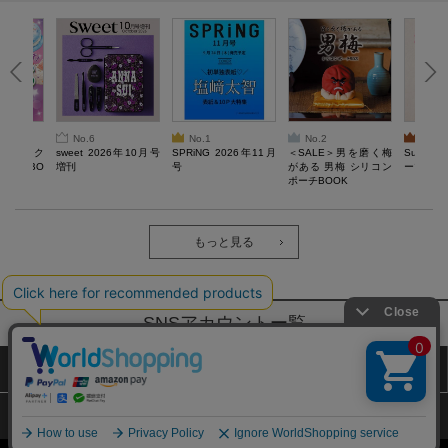
No.6
No.1
No.2
No.3
ろけるスク
sweet 2026年10月号
SPRiNG 2026年11月
＜SALE＞男を磨く梅
Sumikko
ルぷにBO
増刊
号
がある 男梅 シリコン
ーツチャ
ポーチBOOK
もっと見る
SNSアカウントー覧
サイトマップ
公式通販ご利用ガイド
プライバシーポリシー
特定商取引法に基づく表記