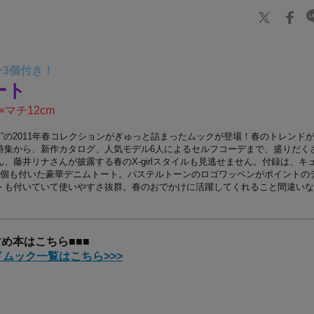
3個付き！
ート
×マチ12cm
girl”の2011年春コレクションがぎゅっと詰まったムックが登場！春のトレンド
特集から、新作カタログ、人気モデル6人によるセルフコーデまで、盛りだく
、藤井リナさんが披露する春のX-girlスタイルも見逃せません。付録は、キ
3個も付いた豪華デニムトート。パステルトーンのロゴワッペンがポイントの
トも付いていて使いやすさ抜群。春のおでかけに活躍してくれること間違いな
すめ本はこちら■■■
ムック一覧はこちら>>>