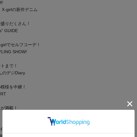
M!
-girlの新作デニム
が盛りだくさん！
ds” GUIDE
girlでセルフコーデ！
YLING SHOW!
ートまで！
んのデジDiary
の模様を中継！
ORT
報が満載！
ル付録
個付きデニムトート