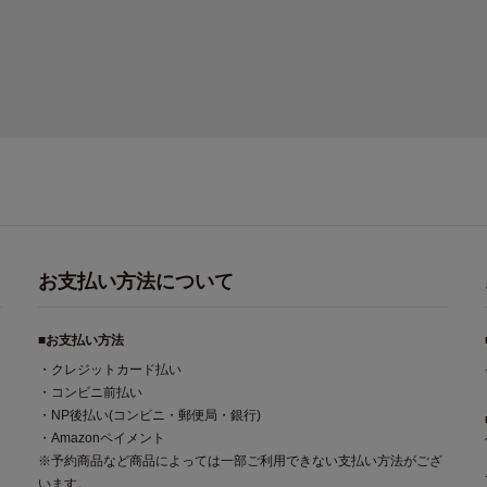
overypro Lab. 疲労回復ウェア 長
袖クルーネック・ロングパンツ
お支払い方法について
■お支払い方法
・クレジットカード払い
・コンビニ前払い
・NP後払い(コンビニ・郵便局・銀行)
・Amazonペイメント
※予約商品など商品によっては一部ご利用できない支払い方法がござ
います。