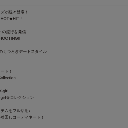
ッズが続々登場！
T★HIT!!
リートの流行を発信！
OTING!!
のくつろぎデートスタイル
リート！
ollection
-girl
girl春コレクション
テムをフル活用♪
の着回しコーディネート！