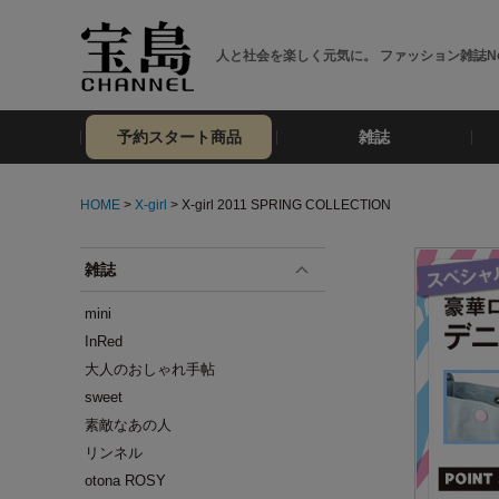
人と社会を楽しく元気に。 ファッション雑誌No
予約スタート商品
雑誌
HOME
>
X-girl
> X-girl 2011 SPRING COLLECTION
雑誌
mini
InRed
大人のおしゃれ手帖
sweet
素敵なあの人
リンネル
otona ROSY