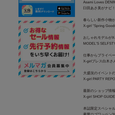
Asami Loves DENI
臼田あさ美がナビ！ X
春らしい新作小物
X-girl “Spring Goo
おしゃれモデルがX-
MODEL'S SELFST
仕事からプライベ
X-girlプレス白木さ
大盛況のイベント
X-girl PARTY REP
最新のショップ情
X-girl SHOP GUIDE
本誌限定スペシャ
豪華ロゴワッペン3