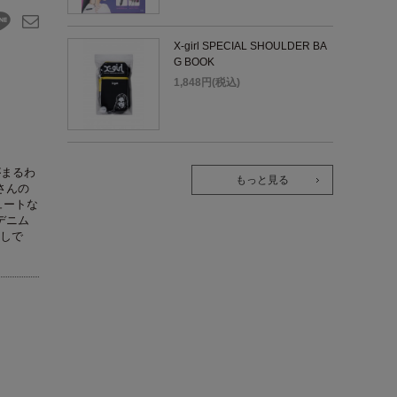
X-girl SPECIAL SHOULDER BA
G BOOK
1,848円(税込)
がまるわ
もっと見る
さんの
ュートな
デニム
しで