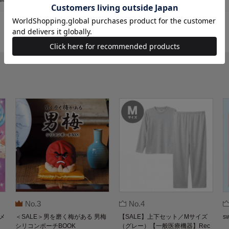
No.3
No.4
メ
＜SALE＞男を磨く梅がある 男梅
【SALE】上下セット／Mサイズ
s
シリコンポーチBOOK
（グレー）【一般医療機器】Rec