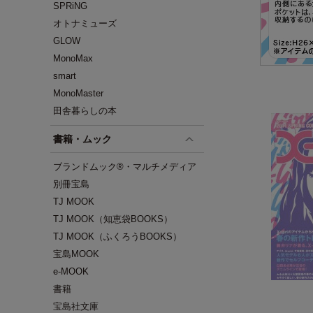
SPRiNG
オトナミューズ
GLOW
MonoMax
smart
MonoMaster
田舎暮らしの本
書籍・ムック
ブランドムック®・マルチメディア
別冊宝島
TJ MOOK
TJ MOOK（知恵袋BOOKS）
TJ MOOK（ふくろうBOOKS）
宝島MOOK
e-MOOK
書籍
宝島社文庫