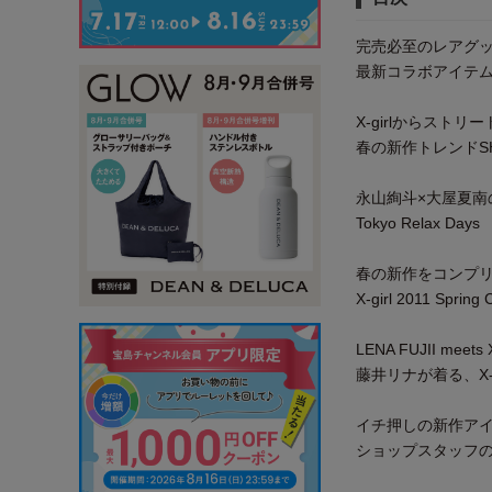
完売必至のレアグ
最新コラボアイテムHO
X-girlからスト
春の新作トレンドSHO
永山絢斗×大屋夏南
Tokyo Relax Days
春の新作をコンプ
X-girl 2011 Spring C
LENA FUJII meets X
藤井リナが着る、X-
イチ押しの新作アイ
ショップスタッフ