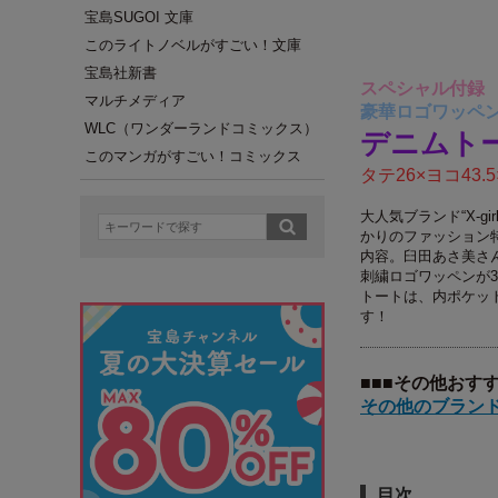
宝島SUGOI 文庫
このライトノベルがすごい！文庫
宝島社新書
スペシャル付録
マルチメディア
豪華ロゴワッペン
WLC（ワンダーランドコミックス）
デニムト
このマンガがすごい！コミックス
タテ26×ヨコ43.5
大人気ブランド“X-
かりのファッション
内容。臼田あさ美さん
刺繍ロゴワッペンが
トートは、内ポケッ
す！
■■■その他おす
その他のブランド
目次