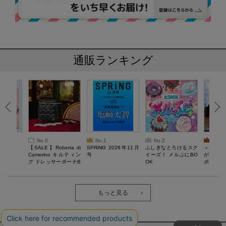
通販ランキング
No.6
No.1
No.2
No.3
6年9月号
【SALE】Roberta di
SPRiNG 2026年11月
ふしぎなとろけるスク
＜SAL
Camerino キルティン
号
イーズ！ メルぷにBO
がある 
グ ドレッサーポーチB
OK
ポーチBO
OOK
もっと見る