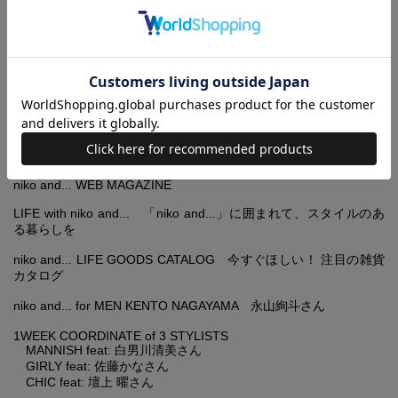
#02 西田尚美さん
#03 忽那汐里さん
niko and... CM MAKING STORY
niko and... 2012 A/W SEASON COLLECTION
niko and... SHOP CRUISE in Nagoya 菊池亜希子さんと行くniko
and...ショップクルーズ
UNDER THE APPLE TREES
niko and... WEB MAGAZINE
LIFE with niko and... 「niko and...」に囲まれて、スタイルのあ
る暮らしを
niko and... LIFE GOODS CATALOG 今すぐほしい！ 注目の雑貨
カタログ
niko and... for MEN KENTO NAGAYAMA 永山絢斗さん
1WEEK COORDINATE of 3 STYLISTS
MANNISH feat: 白男川清美さん
GIRLY feat: 佐藤かなさん
CHIC feat: 壇上 曜さん