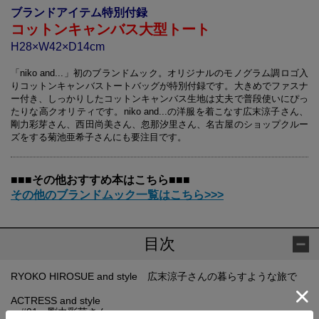
ブランドアイテム特別付録
コットンキャンバス大型トート
H28×W42×D14cm
「niko and...」初のブランドムック。オリジナルのモノグラム調ロゴ入
りコットンキャンバストートバッグが特別付録です。大きめでファスナ
ー付き、しっかりしたコットンキャンバス生地は丈夫で普段使いにぴっ
たりな高クオリティです。niko and...の洋服を着こなす広末涼子さん、
剛力彩芽さん、西田尚美さん、忽那汐里さん、名古屋のショップクルー
ズをする菊池亜希子さんにも要注目です。
■■■その他おすすめ本はこちら■■■
その他のブランドムック一覧はこちら>>>
目次
RYOKO HIROSUE and style 広末涼子さんの暮らすような旅で
ACTRESS and style
#01 剛力彩芽さん