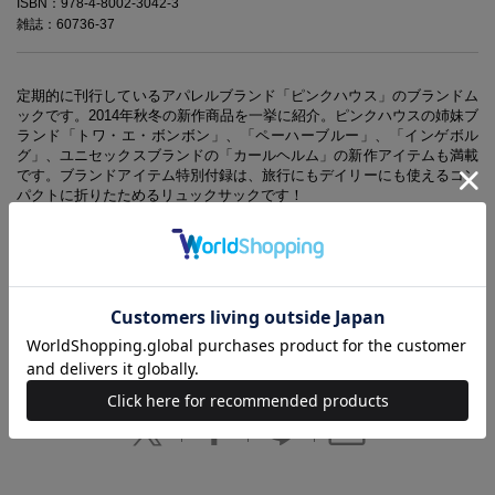
ISBN：978-4-8002-3042-3
雑誌：60736-37
定期的に刊行しているアパレルブランド「ピンクハウス」のブランドム
ックです。2014年秋冬の新作商品を一挙に紹介。ピンクハウスの姉妹ブ
ランド「トワ・エ・ボンボン」、「ペーハーブルー」、「インゲボル
グ」、ユニセックスブランドの「カールヘルム」の新作アイテムも満載
です。ブランドアイテム特別付録は、旅行にもデイリーにも使えるコン
パクトに折りたためるリュックサックです！
※本誌掲載の情報は、2014年7月現在の編集部調べによるものです。本
誌発売後、仕様や価格などが変更になる場合があります。また、品切
れ、欠品の際はご容赦ください。
※本誌掲載商品の価格は、消費税抜きで表示してあります。
■■■その他おすすめ本はこちら■■■
その他のブランドムック一覧はこちら>>>