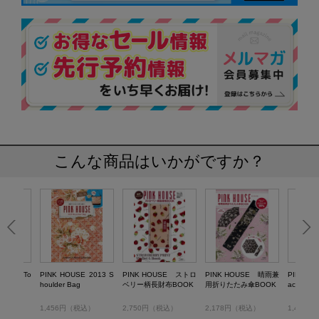
こんな商品はいかがですか？
 2013 To
PINK HOUSE 2013 S
PINK HOUSE ストロ
PINK HOUSE 晴雨兼
PINK HO
houlder Bag
ベリー柄長財布BOOK
用折りたたみ傘BOOK
ack Tote
税込）
1,456円（税込）
2,750円（税込）
2,178円（税込）
1,456