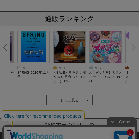
通販ランキング
No.6
No.1
No.2
No.3
26年10月号
SPRiNG 2026年11月
＜SALE＞男を磨く梅
ふしぎなとろけるスク
【SAL
号
がある 男梅 シリコン
イーズ！ メルぷにBO
／Lサ
ポーチBOOK
OK
ル）【一
Recover
労回復ウ
ーネック
ツ
もっと見る
SNSアカウントー覧