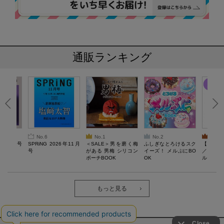
通販ランキング
No.6
No.1
No.2
No.3
26年10月号
SPRiNG 2026年11月
＜SALE＞男を磨く梅
ふしぎなとろけるスク
【SAL
号
がある 男梅 シリコン
イーズ！ メルぷにBO
／Lサ
ポーチBOOK
OK
ル）【一
Recover
労回復ウ
ーネック
ツ
もっと見る