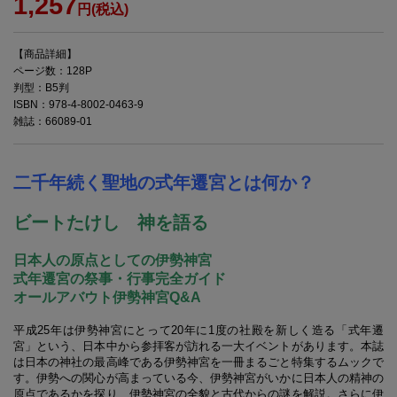
1,257
円(税込)
【商品詳細】
ページ数：128P
判型：B5判
ISBN：978-4-8002-0463-9
雑誌：66089-01
二千年続く聖地の式年遷宮とは何か？
ビートたけし 神を語る
日本人の原点としての伊勢神宮
式年遷宮の祭事・行事完全ガイド
オールアバウト伊勢神宮Q&A
平成25年は伊勢神宮にとって20年に1度の社殿を新しく造る「式年遷
宮」という、日本中から参拝客が訪れる一大イベントがあります。本誌
は日本の神社の最高峰である伊勢神宮を一冊まるごと特集するムックで
す。伊勢への関心が高まっている今、伊勢神宮がいかに日本人の精神の
原点であるかを探り、伊勢神宮の全貌と古代からの謎を解説。さらに伊