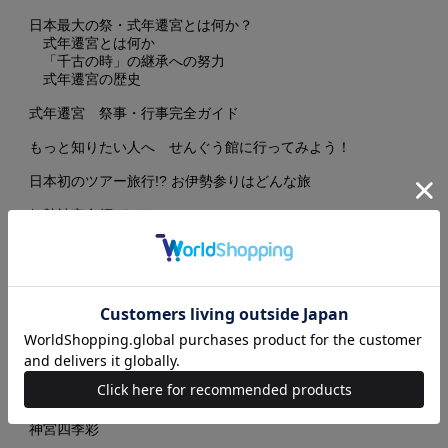
日本最大の祭・式年遷宮とは何か？
式年遷宮とは何か
「千古の時」の継承への努力
式年遷宮の歴史
式年遷宮 祭事・行事完全ガイド
もっと知りたい人へ せんぐう館に行ってみよう！
日本初のツアー旅行!? お伊勢参りはどんな旅
伊勢神宮参拝ガイド
豊受大神宮（外宮）
御正宮
多賀宮／川原祓所（三つ石）／亀石
土宮／風宮
…ほか
皇大神宮（内宮）
御正宮
新御敷地／御贄調舎／宇治橋
神苑／手水舎／第一鳥居／御池
…ほか
神宮四季彩