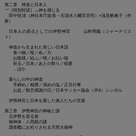
第二章 神道と日本人
﹇［特別対談］﹈神を感じる
田中恆清（神社本庁総長・石清水八幡宮宮司）×浅見帆帆子（作
家）
日本人の原点としての伊勢神宮 山村明義（ジャーナリス
ト）
神道から生まれた美しい日本語
食べ物／桜／命／力
お陰様／結ぶ／晴／お払い箱
祈る／日本／あとの祭り／稲妻
…ほか
暮らしの中の神道
手締め／相撲／清めの塩／正月行事
お盆／勤労感謝の日／日本サッカー協会（JFA）シンボル
伊勢神宮と日本を愛した偉人たちの言葉
第三章 伊勢神宮の神秘と謎
元伊勢を巡る旅
御神体・八咫鏡の謎
護衛艦にお祀りされる天照大御神