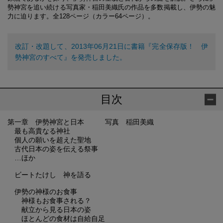
勢神宮を追い続ける写真家・稲田美織氏の作品を多数掲載し、伊勢の魅
力に迫ります。全128ページ（カラー64ページ）。
改訂・改題して、2013年06月21日に書籍『完全保存版！ 伊
勢神宮のすべて』を発売しました。
目次
第一章 伊勢神宮と日本 写真 稲田美織
最も高貴なる神社
個人の願いを超えた聖地
古代日本の姿を伝える祭事
…ほか
ビートたけし 神を語る
伊勢の神様のお食事
神様もお食事される？
献立から見る日本の姿
ほとんどの食材は自給自足