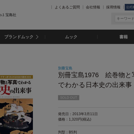
よくあるご質問
会社情報
採用情報
公式
.1 宝島社
ブランドムック
ムック
書籍
別冊宝島
別冊宝島1976 絵巻物と
でわかる日本史の出来事
SOLD OUT
発売日：2013年3月11日
価格：1,320円(税込)
判型：B5判