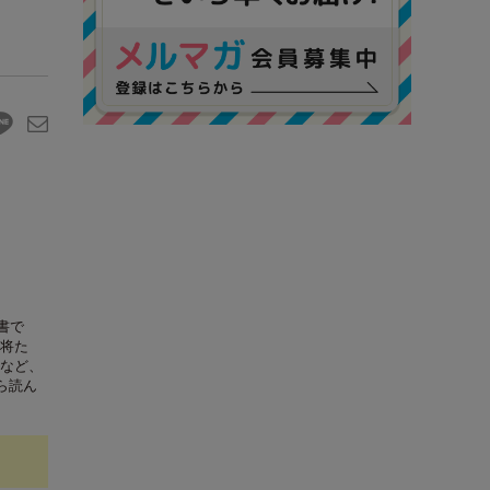
書で
将た
など、
ら読ん