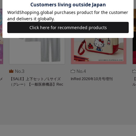
No.3
No.4
メ
【SALE】上下セット／Lサイズ
InRed 2026年10月号増刊
【
（グレー）【一般医療機器】Rec
ル
overypro Lab. 疲労回復ウェア 長
O
袖クルーネック・ロングパンツ