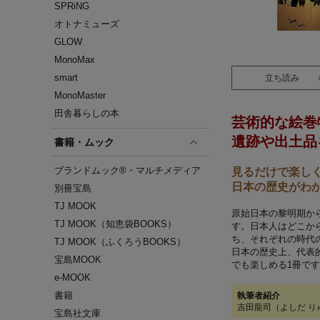
SPRiNG
オトナミューズ
GLOW
MonoMax
smart
立ち読み
MonoMaster
田舎暮らしの本
芸術的な絵巻
遺跡や出土品
書籍・ムック
ブランドムック®・マルチメディア
見るだけで楽し
日本の歴史がわ
別冊宝島
TJ MOOK
原始日本の黎明期から
TJ MOOK（知恵袋BOOKS）
す。日本人はどこか
ち、それぞれの時代
TJ MOOK（ふくろうBOOKS）
日本の歴史上、代表
宝島MOOK
でも楽しめる1冊で
e-MOOK
書籍
執筆者紹介
吉田龍司（よしだ り
宝島社文庫