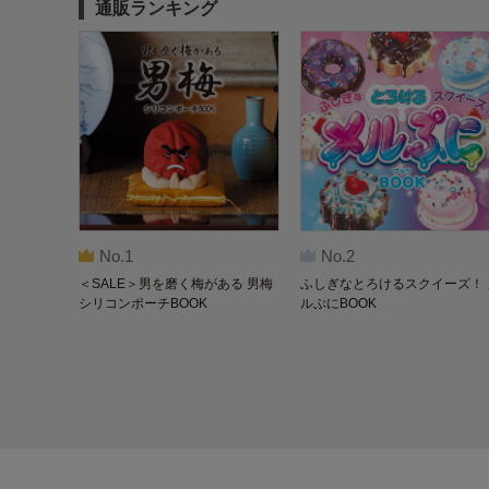
通販ランキング
No.1
No.2
＜SALE＞男を磨く梅がある 男梅
ふしぎなとろけるスクイーズ！ 
シリコンポーチBOOK
ルぷにBOOK