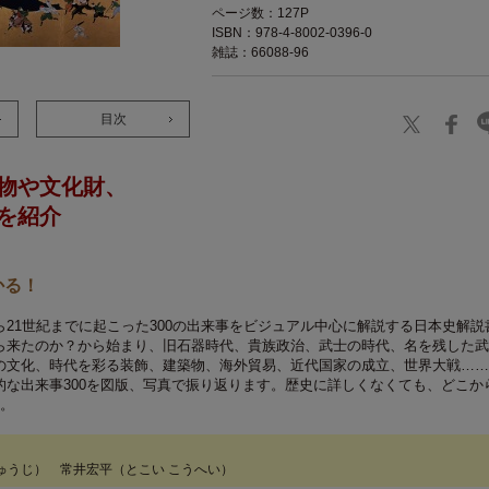
ページ数：127P
ISBN：978-4-8002-0396-0
雑誌：66088-96
目次
物や文化財、
を紹介
く
かる！
21世紀までに起こった300の出来事をビジュアル中心に解説する日本史解説
ら来たのか？から始まり、旧石器時代、貴族政治、武士の時代、名を残した武
の文化、時代を彩る装飾、建築物、海外貿易、近代国家の成立、世界大戦……
的な出来事300を図版、写真で振り返ります。歴史に詳しくなくても、どこか
す。
ゅうじ） 常井宏平（とこい こうへい）