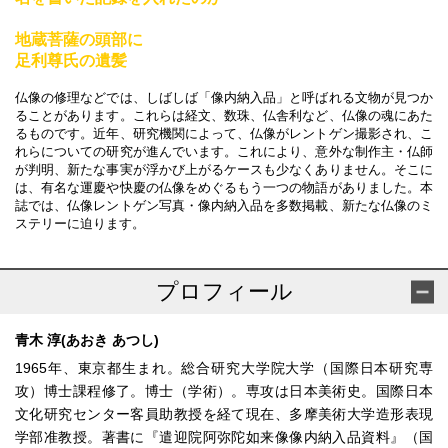
地蔵菩薩の頭部に
足利尊氏の遺髪
仏像の修理などでは、しばしば「像内納入品」と呼ばれる文物が見つか
ることがあります。これらは経文、数珠、仏舎利など、仏像の魂にあた
るものです。近年、研究機関によって、仏像がレントゲン撮影され、こ
れらについての研究が進んでいます。これにより、意外な制作主・仏師
が判明、新たな事実が浮かび上がるケースも少なくありません。そこに
は、有名な運慶や快慶の仏像をめぐるもう一つの物語がありました。本
誌では、仏像レントゲン写真・像内納入品を多数掲載、新たな仏像のミ
ステリーに迫ります。
プロフィール
青木 淳(あおき あつし)
1965年、東京都生まれ。総合研究大学院大学（国際日本研究専
攻）博士課程修了。博士（学術）。専攻は日本美術史。国際日本
文化研究センター客員助教授を経て現在、多摩美術大学造形表現
学部准教授。著書に『遣迎院阿弥陀如来像像内納入品資料』（国