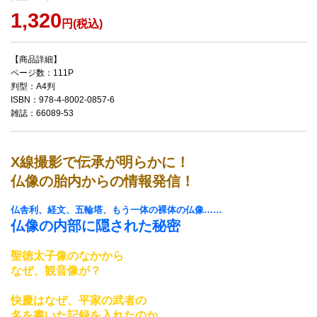
1,320
円(税込)
【商品詳細】
ページ数：111P
判型：A4判
ISBN：978-4-8002-0857-6
雑誌：66089-53
X線撮影で伝承が明らかに！
仏像の胎内からの情報発信！
仏舎利、経文、五輪塔、もう一体の裸体の仏像……
仏像の内部に隠された秘密
聖徳太子像のなかから
なぜ、観音像が？
快慶はなぜ、平家の武者の
名を書いた記録を入れたのか