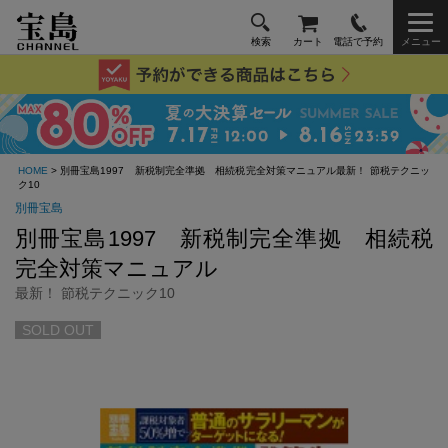
検索
カート
電話で予約
メニュー
HOME
> 別冊宝島1997 新税制完全準拠 相続税完全対策マニュアル最新！ 節税テクニッ
ク10
別冊宝島
別冊宝島1997 新税制完全準拠 相続税
完全対策マニュアル
最新！ 節税テクニック10
SOLD OUT