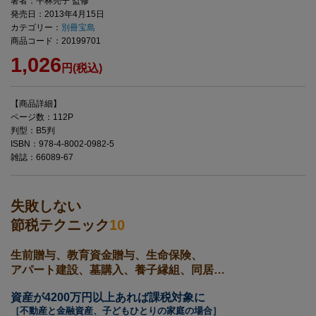
著者：平林亮子 監修
発売日：2013年4月15日
カテゴリー：
別冊宝島
商品コード：20199701
1,026
円(税込)
【商品詳細】
ページ数：112P
判型：B5判
ISBN：978-4-8002-0982-5
雑誌：66089-67
失敗しない
節税テクニック
10
生前贈与、教育資金贈与、生命保険、
アパート建設、墓購入、養子縁組、同居…
資産が4200万円以上あれば課税対象に
［不動産と金融資産、子どもひとりの家庭の場合］