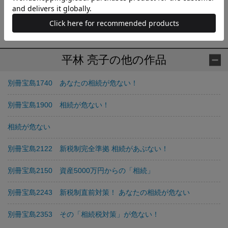
の相談に多数携わる。『相続はおそろしい』（幻冬舎新書）、直
近の共著に『やさしく解説 はじめての相続税』（中央経済社）な
ど著書多数。
平林 亮子の他の作品
別冊宝島1740 あなたの相続が危ない！
別冊宝島1900 相続が危ない！
相続が危ない
別冊宝島2122 新税制完全準拠 相続があぶない！
別冊宝島2150 資産5000万円からの「相続」
別冊宝島2243 新税制直前対策！ あなたの相続が危ない
別冊宝島2353 その「相続税対策」が危ない！