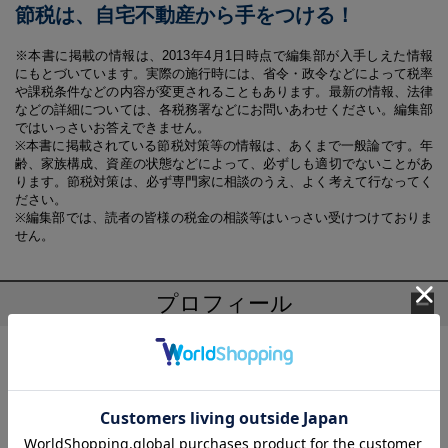
節税は、自宅不動産から手をつける！
※本書に掲載の情報は、2013年4月1日時点で編集部が入手しえた情報
にもとづいています。実際の施行時には、省令・政令などによって税率
や課税条件などの内容が変更されることもあります。最新の情報、法律
などの詳細については、各税務署などにお問いあわせください。編集部
ではいっさいお答えできません。
※本書に掲載されている節税対策等の情報は、あくまで一般論です。年
齢、家族構成、資産の状態などによって、必ずしも適切でないことがあ
ります。節税対策は、必ず専門家に相談のうえ、よく考えて行なってく
ださい。
※編集部では、読者の皆様の税金の相談等はいっさい受けつけておりま
せん。
プロフィール
平林 亮子(ひらばやし りょうこ)
お茶の水女子大学在学中に公認会計士2次試験に合格。卒業後、太
田昭和監査法人（現・新日本有限責任監査法人）に入所。独立後
コンサルティング業務や公認会計士の指導などで活躍。相続対策