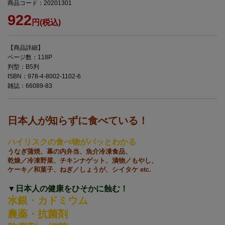
商品コード：20201301
922
円(税込)
【商品詳細】
ページ数：118P
判型：B5判
ISBN：978-4-8002-1102-6
雑誌：66089-83
日本人が知らずに食べている！
ハイリスクの食べ物がパッとわかる
うなぎ蒲焼、幕の内弁当、魚介冷凍食品、
乾燥／冷凍野菜、チキンナゲット、漬物／もやし、
ケーキ／和菓子、ねぎ／しょうが、シイタケ etc.
▼日本人の健康をひそかに蝕む！
水銀・カドミウム
農薬・抗菌剤