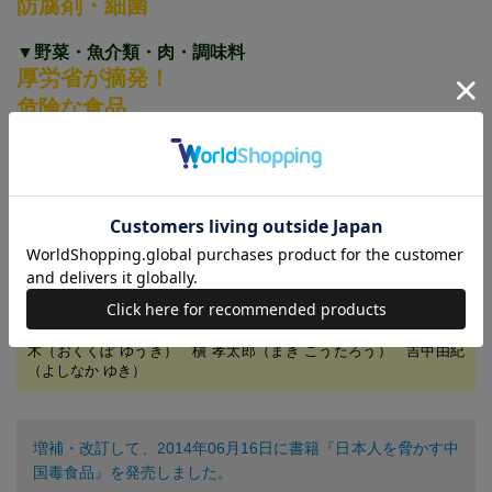
防腐剤・細菌
▼野菜・魚介類・肉・調味料
厚労省が摘発！
危険な食品
118品目リスト
黄砂＆PM2.5だけじゃない！汚れた空気・水・土壌、劇薬なみの化学物
質はこうして中国産「加工食品」「生活用品」に紛れ込んでいる。テレ
ビ、新聞が積極的に報道してくれない汚染大国中国の実態をあますとこ
ろなくリポート。人事ではない日本への悪影響を徹底リサーチ。ヤバイ
加工食品、食材のカタログと対策マニュアル付き!!
執筆者紹介
椎名 玲（しいな れい） 飯塚竜二（いいづか りゅうじ） 奥窪優
木（おくくぼ ゆうき） 槇 孝太郎（まき こうたろう） 吉中由紀
（よしなか ゆき）
増補・改訂して、2014年06月16日に書籍『日本人を脅かす中
国毒食品』を発売しました。