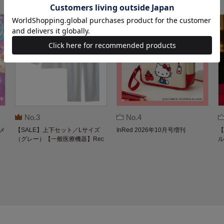
No.3
No.4
メ
【SALE】上下セット／Lサイズ
InRed 2026年10月号増刊
【
（グレー）【一般医療機器】Rec
ル
overypro Lab. 疲労回復ウェア 長
O
袖クルーネック・ロングパンツ