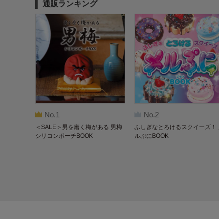
通販ランキング
No.1
No.2
＜SALE＞男を磨く梅がある 男梅
ふしぎなとろけるスクイーズ！ 
シリコンポーチBOOK
ルぷにBOOK