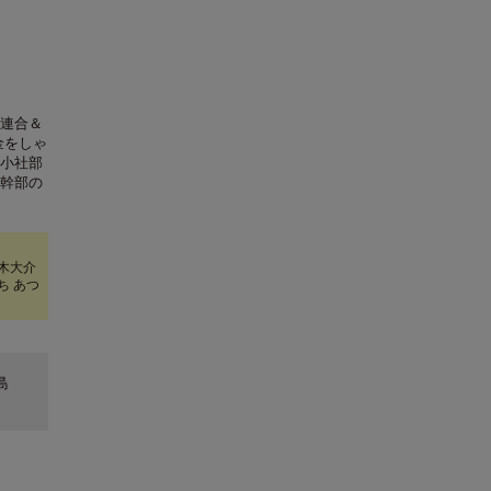
連合＆
金をしゃ
小社部
幹部の
木大介
ち あつ
島