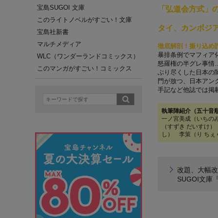
宝島SUGOI 文庫
「弘道会方式」
このライトノベルがすごい！文庫
タイ、カンボジ
宝島社新書
マルチメディア
徹底解剖！
振り込め
暴排条例でマフィア
WLC（ワンダーランドコミックス）
怒羅権の半グレ事情
このマンガがすごい！コミックス
ぶり尽くした日本の
門が放つ、日本アン
手記など他誌では掲
執筆陣紹介（五十音
一ノ宮美成（いちのみ
（すずき だいすけ）
し） 李策（り ちぇ
改題、大幅改
SUGOI文