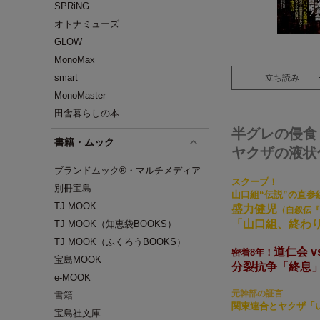
SPRiNG
オトナミューズ
GLOW
MonoMax
smart
立ち読み
MonoMaster
田舎暮らしの本
半グレの侵食
書籍・ムック
ヤクザの液状
ブランドムック®・マルチメディア
スクープ！
別冊宝島
山口組“伝説”の直参
TJ MOOK
盛力健児
（自叙伝『
「山口組、終わ
TJ MOOK（知恵袋BOOKS）
TJ MOOK（ふくろうBOOKS）
道仁会 v
密着8年！
宝島MOOK
分裂抗争「終息
e-MOOK
元幹部の証言
書籍
関東連合とヤクザ「
宝島社文庫