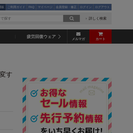
通販
ご利用ガイド
FAQ
マイページ
会員登録・修正
ログイン
ログアウト
詳しく検索
疲労回復ウェア
メルマガ
カート
激変す