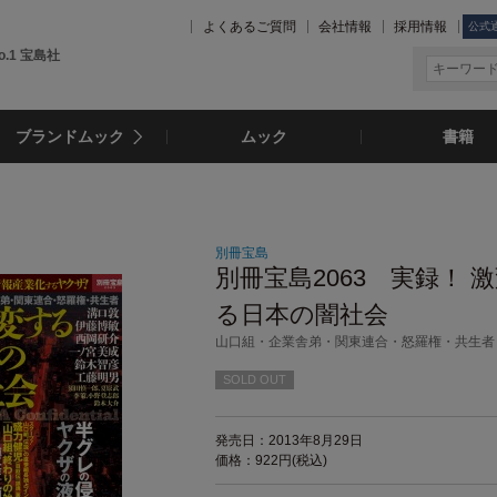
よくあるご質問
会社情報
採用情報
公式
.1 宝島社
ブランドムック
ムック
書籍
別冊宝島
別冊宝島2063 実録！ 
る日本の闇社会
山口組・企業舎弟・関東連合・怒羅権・共生者
SOLD OUT
発売日：2013年8月29日
価格：922円(税込)