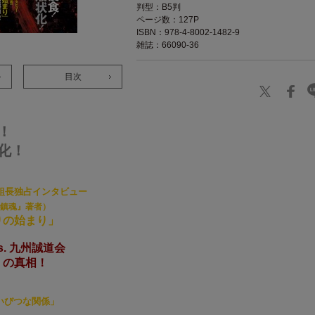
判型：B5判
ページ数：127P
ISBN：978-4-8002-1482-9
雑誌：66090-36
目次
！
化！
組長独占インタビュー
鎮魂』著者）
りの始まり」
s. 九州誠道会
」の真相！
いびつな関係」