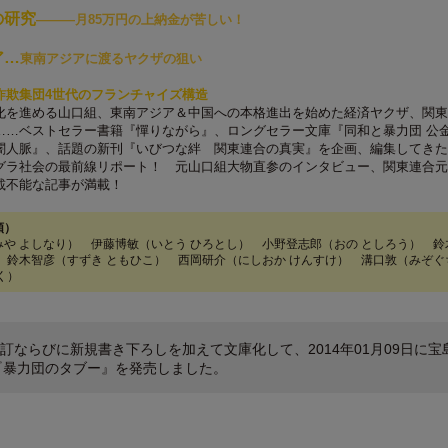
の研究
―――月85万円の上納金が苦しい！
ア…
東南アジアに渡るヤクザの狙い
詐欺集団4世代のフランチャイズ構造
化を進める山口組、東南アジア＆中国への本格進出を始めた経済ヤクザ、関東
……ベストセラー書籍『憚りながら』、ロングセラー文庫『同和と暴力団 公
闇人脈』、話題の新刊『いびつな絆 関東連合の真実』を企画、編集してきた
グラ社会の最前線リポート！ 元山口組大物直参のインタビュー、関東連合元
載不能な記事が満載！
順）
や よしなり） 伊藤博敏（いとう ひろとし） 小野登志郎（おの としろう） 鈴
 鈴木智彦（すずき ともひこ） 西岡研介（にしおか けんすけ） 溝口敦（みぞぐ
く）
訂ならびに新規書き下ろしを加えて文庫化して、2014年01月09日に宝
庫『暴力団のタブー』を発売しました。