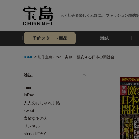
人と社会を楽しく元気に。 ファッション雑誌No
予約スタート商品
雑誌
HOME
> 別冊宝島2063 実録！ 激変する日本の闇社会
雑誌
mini
InRed
大人のおしゃれ手帖
sweet
素敵なあの人
リンネル
otona ROSY