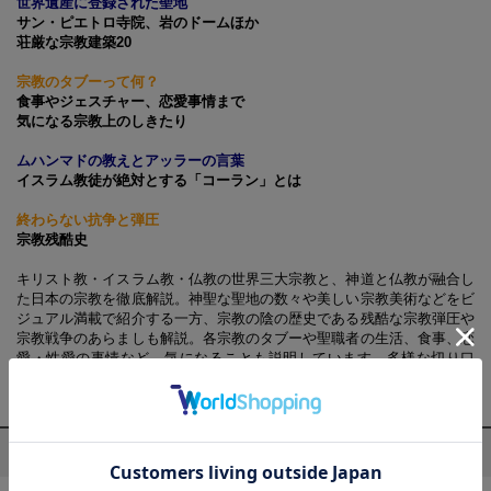
世界遺産に登録された聖地
サン・ピエトロ寺院、岩のドームほか
荘厳な宗教建築20
宗教のタブーって何？
食事やジェスチャー、恋愛事情まで
気になる宗教上のしきたり
ムハンマドの教えとアッラーの言葉
イスラム教徒が絶対とする「コーラン」とは
終わらない抗争と弾圧
宗教残酷史
キリスト教・イスラム教・仏教の世界三大宗教と、神道と仏教が融合し
た日本の宗教を徹底解説。神聖な聖地の数々や美しい宗教美術などをビ
ジュアル満載で紹介する一方、宗教の陰の歴史である残酷な宗教弾圧や
宗教戦争のあらましも解説。各宗教のタブーや聖職者の生活、食事、恋
愛・性愛の事情など、気になることも説明しています。多様な切り口
で、世界の宗教と日本の宗教を読み解きます。
プロフィール