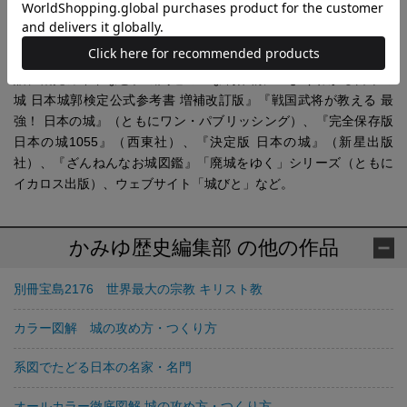
かみゆ歴史編集部 (かみゆれきしへんしゅうぶ )
歴史関連の書籍・雑誌・ウェブ・デジタル媒体の編集制作を行
う。ジャンルは日本史全般をはじめ、世界史、美術史、宗教・神
話、観光ガイドなど。城関連の主な制作物に『よくわかる日本の
城 日本城郭検定公式参考書 増補改訂版』『戦国武将が教える 最
強！ 日本の城』（ともにワン・パブリッシング）、『完全保存版
日本の城1055』（西東社）、『決定版 日本の城』（新星出版
社）、『ざんねんなお城図鑑』「廃城をゆく」シリーズ（ともに
イカロス出版）、ウェブサイト「城びと」など。
かみゆ歴史編集部 の他の作品
別冊宝島2176 世界最大の宗教 キリスト教
カラー図解 城の攻め方・つくり方
系図でたどる日本の名家・名門
オールカラー徹底図解 城の攻め方・つくり方