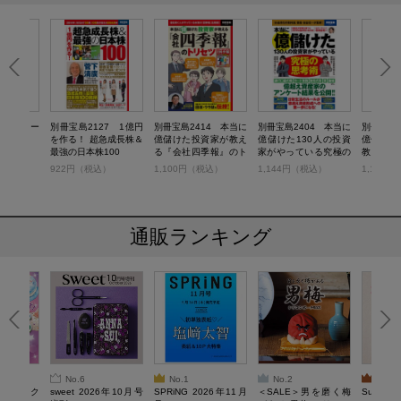
億円プレー
別冊宝島2127 1億円
別冊宝島2414 本当に
別冊宝島2404 本当に
別冊宝島2
を作る！ 超急成長株＆
億儲けた投資家が教え
億儲けた130人の投資
億儲けた
最強の日本株100
る『会社四季報』のト
家がやっている究極の
教える
リセツ
思考術
アベノミ
）
922円（税込）
1,100円（税込）
1,144円（税込）
1,100
通販ランキング
No.6
No.1
No.2
No.3
ろけるスク
sweet 2026年10月号
SPRiNG 2026年11月
＜SALE＞男を磨く梅
Sumikko