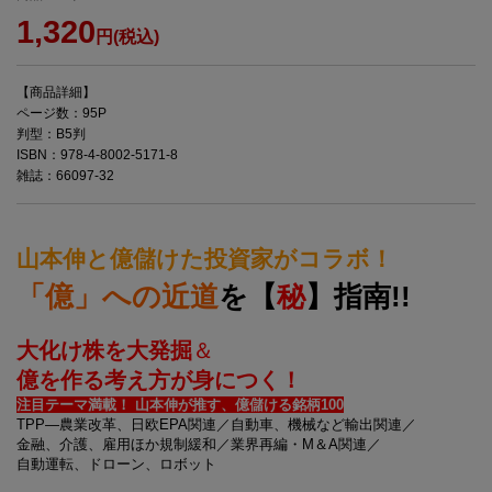
1,320
円(税込)
【商品詳細】
ページ数：95P
判型：B5判
ISBN：978-4-8002-5171-8
雑誌：66097-32
山本伸と億儲けた投資家がコラボ！
「億」への近道
を【
秘
】指南!!
大化け株を大発掘
＆
億を作る考え方が身につく！
注目テーマ満載！ 山本伸が推す、億儲ける銘柄100
TPP―農業改革、日欧EPA関連／自動車、機械など輸出関連／
金融、介護、雇用ほか規制緩和／業界再編・M＆A関連／
自動運転、ドローン、ロボット