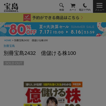
検索
カート
電話で予約
メニュー
HOME
> 別冊宝島2432 億儲ける株100
別冊宝島
別冊宝島2432 億儲ける株100
SOLD OUT