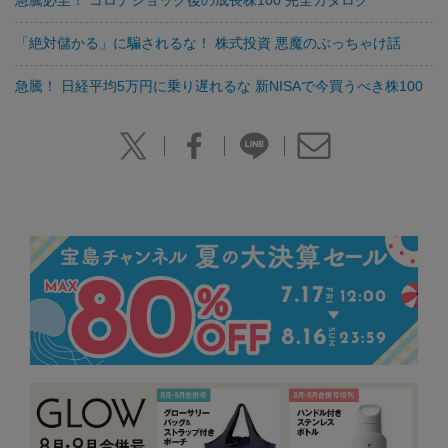
急騰必至！ コロナショック後の成長株100 完全カタログ
「絶対儲かる」に騙されるな！ 株式投資 悪魔のぶっちゃけ話
急騰！ 日経平均5万円に乗り遅れるな 新NISAで今買うべき株100