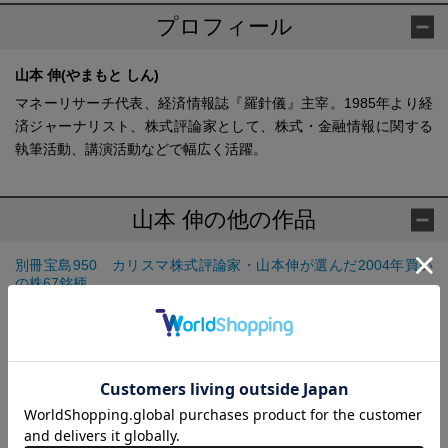
プロフィール
山本 伸(やまもと しん)
マネーリサーチ代表、経済情報誌『羅針儀』主宰。1985年より経
済ジャーナリスト、株式評論家として、株式・金融情報に関する
執筆活動、講演活動などで幅広く活躍。
山本 伸の他の作品
別冊宝島950 カリスマ株式評論家・山本伸が選んだ2004年買い
の株67銘柄
別冊宝島1646 今買いの株 エコ銘柄ベスト100
別冊宝島1719 今買いの株 山本伸の株暴騰先読み講座 騰がる銘
柄100
別冊宝島1811 今買いの株 脱原発スペシャル100銘柄