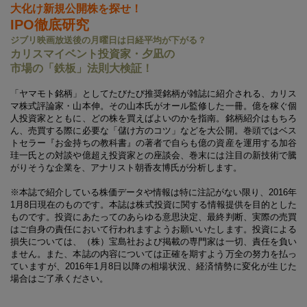
大化け新規公開株を探せ！
IPO徹底研究
ジブリ映画放送後の月曜日は日経平均が下がる？
カリスマイベント投資家・夕凪の
市場の「鉄板」法則大検証！
「ヤマモト銘柄」としてたびたび推奨銘柄が雑誌に紹介される、カリス
マ株式評論家・山本伸。その山本氏がオール監修した一冊。億を稼ぐ個
人投資家とともに、どの株を買えばよいのかを指南。銘柄紹介はもちろ
ん、売買する際に必要な「儲け方のコツ」などを大公開。巻頭ではベス
トセラー『お金持ちの教科書』の著者で自らも億の資産を運用する加谷
珪一氏との対談や億超え投資家との座談会、巻末には注目の新技術で騰
がりそうな企業を、アナリスト朝香友博氏が分析します。
※本誌で紹介している株価データや情報は特に注記がない限り、2016年
1月8日現在のものです。本誌は株式投資に関する情報提供を目的とした
ものです。投資にあたってのあらゆる意思決定、最終判断、実際の売買
はご自身の責任において行われますようお願いいたします。投資による
損失については、（株）宝島社および掲載の専門家は一切、責任を負い
ません。また、本誌の内容については正確を期すよう万全の努力を払っ
ていますが、2016年1月8日以降の相場状況、経済情勢に変化が生じた
場合はご了承ください。