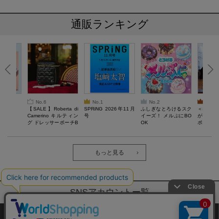
通販ランキング
No.6
No.1
No.2
No.3
6年9月号
【SALE】Roberta di
SPRiNG 2026年11月
ふしぎなとろけるスク
＜SAL
Camerino キルティン
号
イーズ！ メルぷにBO
がある 
グ ドレッサーポーチB
OK
ポーチBO
OOK
もっと見る
SNSアカウントー覧
サイトマップ
公式通販ご利用ガイド