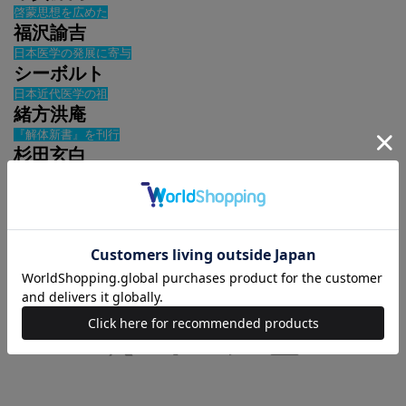
啓蒙思想を広めた
福沢諭吉
日本医学の発展に寄与
シーボルト
日本近代医学の祖
緒方洪庵
『解体新書』を刊行
杉田玄白
蘭学は、諸外国との交流が極めて限定的な、鎖国体制の敷かれていた江
戸時代に伝来し、語学・医学・科学・天文学・物理学・測地学など、
様々な学問ジャンルにおいて、わが国の近代化を大きく促しました。本
誌では、誰もが知っている蘭学者たち（平賀源内、福沢諭吉、シーボル
ト、緒方洪庵、杉田玄白ほか）を紹介すると同時に、彼らが現代社会に
どのような影響を与えたのかについて追求します。
※本誌の情報は2016年6月現在のものです。