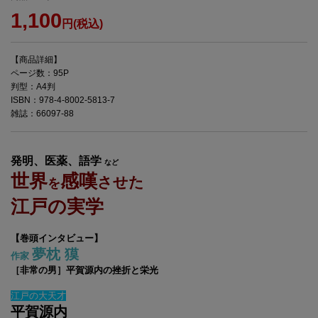
1,100
円(税込)
【商品詳細】
ページ数：95P
判型：A4判
ISBN：978-4-8002-5813-7
雑誌：66097-88
発明、医薬、語学
など
世界
感嘆
させた
を
江戸の実学
【巻頭インタビュー】
夢枕 獏
作家
［非常の男］平賀源内の挫折と栄光
江戸の大天才
平賀源内