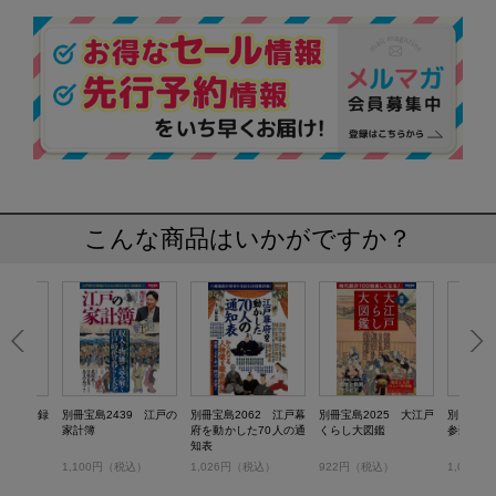
こんな商品はいかがですか？
95 実録
別冊宝島2439 江戸の
別冊宝島2062 江戸幕
別冊宝島2025 大江戸
別冊宝島
家計簿
府を動かした70人の通
くらし大図鑑
参勤交代
知表
税込）
1,100円（税込）
1,026円（税込）
922円（税込）
1,012