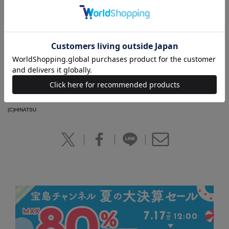
【商品詳細】
ページ数：8P
判型：B6判
ISBN：978-4-8002-1563-5
ブランド「w♥c JAPAN」の人気キャラクター、KUMATAN＆KUMATAN
ファミリーのふせん＆シールがセットで登場！シールは大きめサイズ
と、スケジュール帳などに貼るのに便利な小さめサイズの２セットで
す。ふせんは10種類で計100枚入っています。
(C)HINATSU