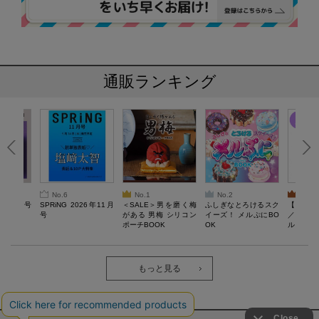
通販ランキング
No.6
No.1
No.2
No.3
26年10月号
SPRiNG 2026年11月
＜SALE＞男を磨く梅
ふしぎなとろけるスク
【SAL
号
がある 男梅 シリコン
イーズ！ メルぷにBO
／Lサ
ポーチBOOK
OK
ル）【一
Recover
労回復ウ
ーネック
ツ
もっと見る