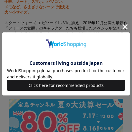
手帳、ノート、スマホ、パソコン、
メモなど、さまざまなシーンで使える
大〜小サイズ。
スター・ウォーズ エピソードI～VIに加え、2015年12月公開の最新作
「フォースの覚醒」のキャラクターたちも登場したスペシャルなステッ
カーブックです！ステッカーは、メタリックな素材がカッコいいステッ
カーなど全部で331種収録。手帳やノート、スマホ、パソコンなど様々
なシーンで使えます。
(C) & TM 2015 LUCASFILM LTD.