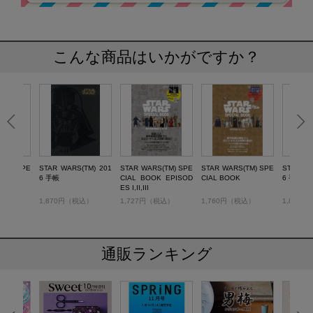
こんな商品はいかがですか？
(TM) SPE
STAR WARS(TM) 201
STAR WARS(TM) SPE
STAR WARS(TM) SPE
STAR WA
6 手帳
CIAL BOOK EPISOD
CIAL BOOK
6 手帳
ES I,II,III
税込）
1,870円（税込）
1,727円（税込）
1,760円（税込）
1,870
通販ランキング