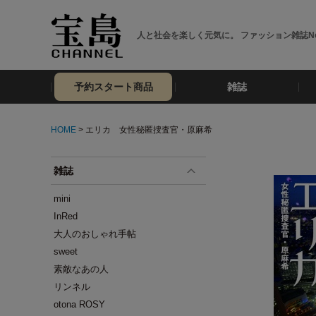
人と社会を楽しく元気に。 ファッション雑誌No
予約スタート商品
雑誌
HOME
> エリカ 女性秘匿捜査官・原麻希
雑誌
mini
InRed
大人のおしゃれ手帖
sweet
素敵なあの人
リンネル
otona ROSY