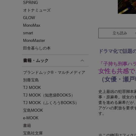
SPRiNG
オトナミューズ
GLOW
MonoMax
smart
立ち読み
MonoMaster
田舎暮らしの本
ドラマ化で話題
書籍・ムック
「子持ち刑事ハ
女性も共感で
ブランドムック®・マルチメディア
（女優・瀬戸
別冊宝島
TJ MOOK
史上最凶の犯罪脚本
TJ MOOK（知恵袋BOOKS）
事・原麻希。彼女の
査を進める麻希だが
TJ MOOK（ふくろうBOOKS）
アゲハの釈放を要求
宝島MOOK
す。
e-MOOK
書籍
宝島社文庫
※この物語はフィク