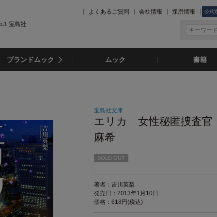
よくあるご質問
会社情報
採用情報
公式
.1 宝島社
ブランドムック
ムック
書籍
宝島社文庫
エリカ 女性秘匿捜査官
麻希
SOLD OUT
著者：吉川英梨
発売日：2013年1月10日
価格：618円(税込)