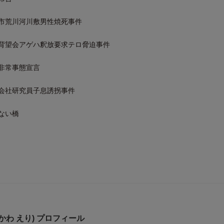
市荒川河川敷男性焼死事件
背望会アゲハ釈放要求テロ脅迫事件
非常事態宣言
会社研究員子息誘拐事件
ない橋
かわ えり) プロフィール