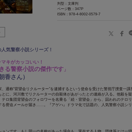
判型：文庫判
ページ数：347P
ISBN：978-4-8002-0579-7
の人気警察小説シリーズ！
ラマキがカッコいい！
きる警察小説の傑作です
」
朝香さん）
家、通称“背望会リクルーター”を逮捕するという使命を受けた警視庁捜査一課
もとに、河川敷でリクルーターの自殺体があがったとの連絡が入る。他殺を疑
、テロ集団背望会のフォロワーを名乗る「続・背望会」から、囚われのテロリ
する脅迫メールが届き……。『アゲハ』ドラマ化で話題の、人気警察小説シリ
ションです。もし同一の名称があった場合も、実在する人物、団体等とは一切