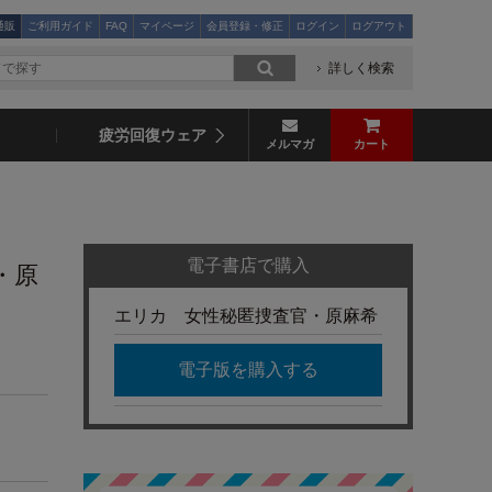
通販
ご利用ガイド
FAQ
マイページ
会員登録・修正
ログイン
ログアウト
詳しく検索
疲労回復ウェア
メルマガ
カート
電子書店で購入
・原
エリカ 女性秘匿捜査官・原麻希
電子版を購入する