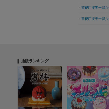
警視庁捜査一課八
警視庁捜査一課八
通販ランキング