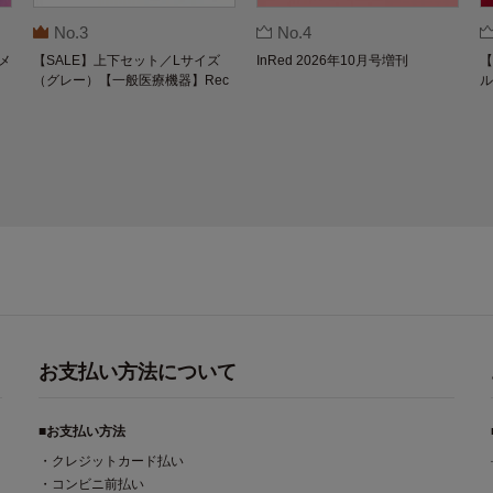
No.3
No.4
メ
【SALE】上下セット／Lサイズ
InRed 2026年10月号増刊
【
（グレー）【一般医療機器】Rec
ル
overypro Lab. 疲労回復ウェア 長
O
袖クルーネック・ロングパンツ
お支払い方法について
■お支払い方法
・クレジットカード払い
・コンビニ前払い