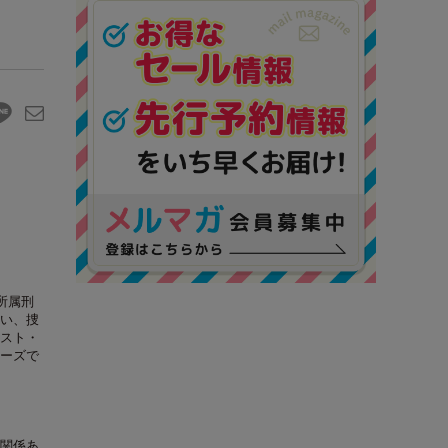
所属刑
い、捜
スト・
ーズで
関係あ