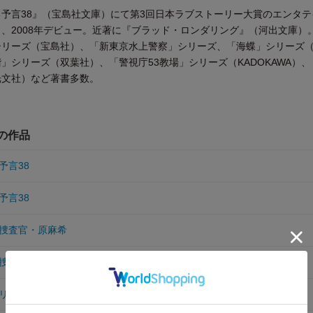
予言38』（宝島社文庫）にて第3回日本ラブストーリー大賞のエンタテ
、2008年デビュー。近著に『ブラッド・ロンダリング』（河出文庫）
シリーズ（宝島社）、「新東京水上警察」シリーズ、「海蝶」シリーズ
」シリーズ（双葉社）、「警視庁53教場」シリーズ（KADOKAWA）、
光文社）など著書多数。
他の作品
予言38
予言38
捜査官・原麻希
捜査官・原麻希
リー