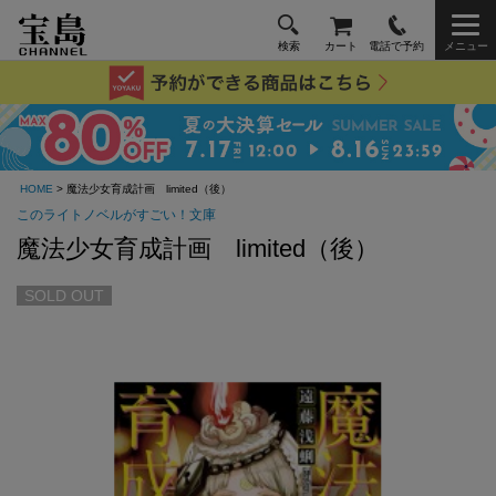
検索
カート
電話で予約
メニュー
HOME
> 魔法少女育成計画 limited（後）
このライトノベルがすごい！文庫
魔法少女育成計画 limited（後）
SOLD OUT