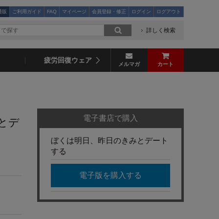
通販
ご利用ガイド
FAQ
マイページ
会員登録・修正
ログイン
ログアウト
詳しく検索
疲労回復ウェア
メルマガ
カート
電子書店で購入
とデ
ぼくは明日、昨日のきみとデート
する
電子版を購入する