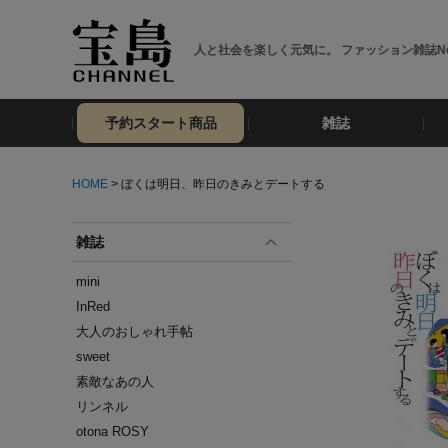
人と社会を楽しく元気に。 ファッション雑誌No
予約スタート商品
雑誌
HOME
> ぼくは明日、昨日のきみとデートする
雑誌
mini
InRed
大人のおしゃれ手帖
sweet
素敵なあの人
リンネル
otona ROSY