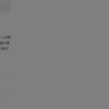
ぼくは明
他の著
（角川