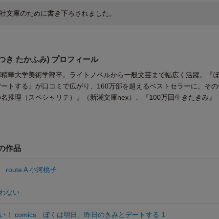
社文庫のために書き下ろされました。
つき たかふみ) プロフィール
都精華大学美術学部卒。ライトノベルから一般文芸まで幅広く活躍。『
ートする』が口コミで広がり、160万部を超えるベストセラーに。その
名推理（スペシャリテ）』（新潮文庫nex）、『100万回生きたきみ』
他の作品
oute A 小河桃子
わない
！ comics ぼくは明日、昨日のきみとデートする 1