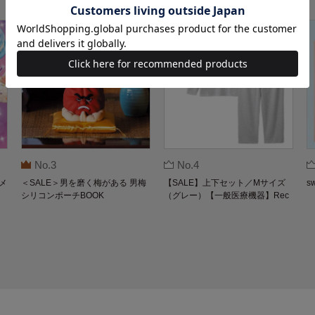
No.3
No.4
メ
＜SALE＞男を磨く梅がある 男梅
【SALE】上下セット／Mサイズ
s
シリコンポーチBOOK
（グレー）【一般医療機器】Rec
overypro Lab. 疲労回復ウェア 長
袖クルーネック・ロングパンツ