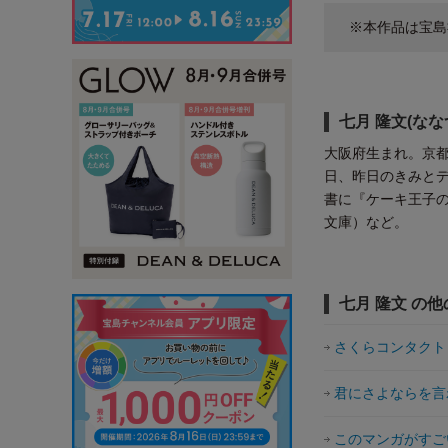
※本作品は宝島
七月 隆文(なな
大阪府生まれ。京
日、昨日のきみとデ
書に『ケーキ王子の
文庫）など。
七月 隆文 の
さくらコンタクト r
君にさよならを言
このマンガがすごい