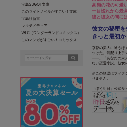
宝島SUGOI 文庫
高嶺の花の可愛
一目惚れから最
このライトノベルがすごい！文庫
彼と彼女の間に
宝島社新書
マルチメディア
彼女の秘密を
WLC（ワンダーランドコミックス）
きっと最初か
このマンガがすごい！コミックス
京都の美大に通うぼ
つけた。気配り上手
――。「あなたの未
ない恋愛小説。彼女
※この物語はフィク
りません。
「ぼく明日」公式サ