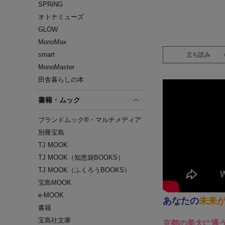
SPRiNG
オトナミューズ
GLOW
MonoMax
smart
立ち読み
MonoMaster
田舎暮らしの本
書籍・ムック
ブランドムック®・マルチメディア
別冊宝島
TJ MOOK
TJ MOOK（知恵袋BOOKS）
TJ MOOK（ふくろうBOOKS）
宝島MOOK
e-MOOK
あなたの
未来
書籍
宝島社文庫
京都の美大に通