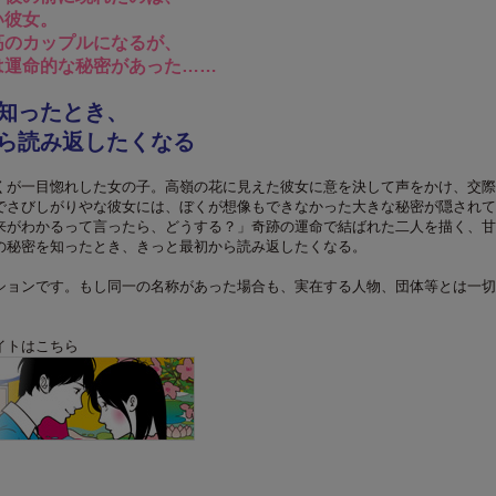
い彼女。
高のカップルになるが、
は運命的な秘密があった……
知ったとき、
ら読み返したくなる
くが一目惚れした女の子。高嶺の花に見えた彼女に意を決して声をかけ、交際
でさびしがりやな彼女には、ぼくが想像もできなかった大きな秘密が隠されて
来がわかるって言ったら、どうする？」奇跡の運命で結ばれた二人を描く、甘
の秘密を知ったとき、きっと最初から読み返したくなる。
ションです。もし同一の名称があった場合も、実在する人物、団体等とは一切
イトはこちら