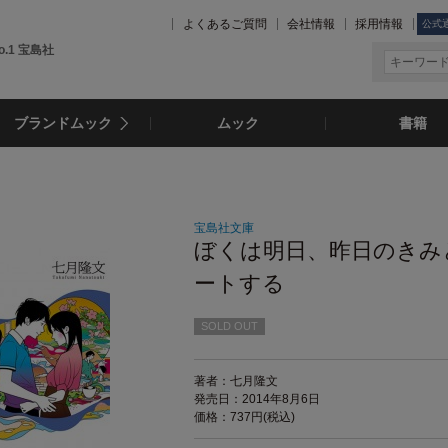
よくあるご質問
会社情報
採用情報
公式
.1 宝島社
ブランドムック
ムック
書籍
宝島社文庫
ぼくは明日、昨日のきみ
ートする
SOLD OUT
著者：七月隆文
発売日：2014年8月6日
価格：737円(税込)