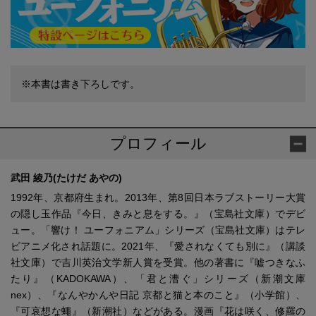
※本書は書き下ろしです。
プロフィール
武田 綾乃(たけだ あやの)
1992年、京都府生まれ。2013年、第8回日本ラブストーリー大賞
の隠し玉作品『今日、きみと息をする。』（宝島社文庫）でデビ
ュー。「響け！ ユーフォニアム」シリーズ（宝島社文庫）はテレ
ビアニメ化され話題に。2021年、『愛されなくても別に』（講談
社文庫）で吉川英治文学新人賞を受賞。他の著書に『嘘つきなふ
たり』（KADOKAWA）、「君と漕ぐ」シリーズ（新潮文庫
nex）、『なんやかんや日記 京都と猫と本のこと』（小学館）、
『可哀想な蠅』（新潮社）などがある。漫画『花は咲く、修羅の