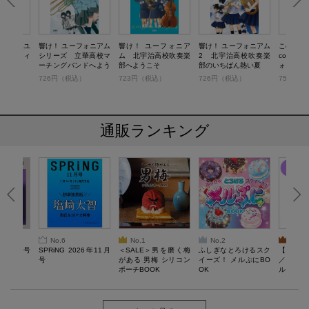
「響け！ ユ
響け！ ユーフォニアム
響け！ ユーフォニア
響け！ ユーフォニアム
このマン
」 オフィ
シリーズ 立華高校マ
ム 北宇治高校吹奏楽
2 北宇治高校吹奏楽
comic
ブック
ーチングバンドへよう
部へようこそ
部のいちばん熱い夏
ォニアム
こそ 前編
奏楽部へ
税込）
726円（税込）
723円（税込）
726円（税込）
759円（
通販ランキング
No.6
No.1
No.2
No.3
26年10月号
SPRiNG 2026年11月
＜SALE＞男を磨く梅
ふしぎなとろけるスク
【SAL
号
がある 男梅 シリコン
イーズ！ メルぷにBO
／Lサ
ポーチBOOK
OK
ル）【一
Recover
労回復ウ
ーネック
ツ