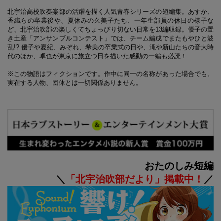
北宇治高校吹奏楽部の活躍を描く人気青春シリーズの短編集。あすか、
香織らの卒業後や、夏休みの久美子たち、一年生部員の休日の様子な
ど、北宇治吹部の楽しくてちょっぴり切ない日常を13編収録。優子の置
き土産「アンサンブルコンテスト」では、チーム編成でまたもやひと波
乱!? 優子や夏紀、みぞれ、希美の卒業式の日や、滝や新山たちの音大時
代のほか、卓也が東京に旅立つ日を描いた感動の一編も必読！
※この物語はフィクションです。作中に同一の名称があった場合でも、
実在する人物、団体とは一切関係ありません。
おたのしみ短編
＼
「北宇治吹部だより」掲載中！
／