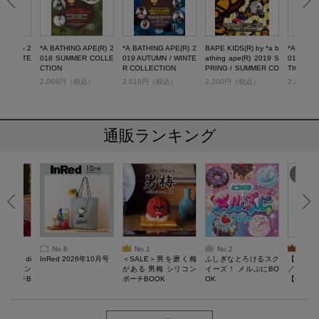
 APE(R) 2
*A BATHING APE(R) 2
*A BATHING APE(R) 2
BAPE KIDS(R) by *a b
*A BATHI
N／WINTE
018 SUMMER COLLE
019 AUTUMN / WINTE
athing ape(R) 2019 S
019 SPR
ION
CTION
R COLLECTION
PRING / SUMMER CO
TION
LLECTION
税込）
2,068円（税込）
2,618円（税込）
2,200円（税込）
2,310
通販ランキング
No.6
No.1
No.2
No.3
erta di
InRed 2026年10月号
＜SALE＞男を磨く梅
ふしぎなとろけるスク
【SAL
 キルティン
がある 男梅 シリコン
イーズ！ メルぷにBO
／Lサイ
ーポーチB
ポーチBOOK
OK
【一般医療
verypro
ウェア 
ク・ロン