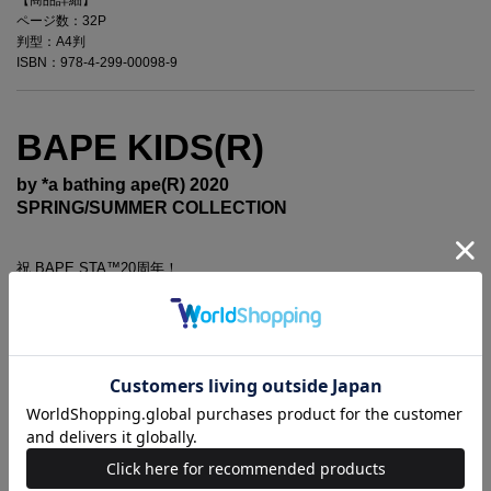
ページ数：32P
判型：A4判
ISBN：978-4-299-00098-9
BAPE KIDS(R)
by *a bathing ape(R) 2020
SPRING/SUMMER COLLECTION
祝 BAPE STA
™
20周年！
ママ／キッズ／ジュニア／ベビー
2020年春夏の最新おしゃれコレクション決定版！
・今宿麻美さんが登場！ ママ＆キッズのハッピーコーデ
・BAPE KIDS(R) 新作カタログ
・注目アイテム速報
BABY MILO(R)と仲間たちがぎっしり詰まった、
ポップでカラフルな総柄のボストンバッグが登場。
可愛い見た目だけでなく、小旅行にも対応する大容量で使いやすく、