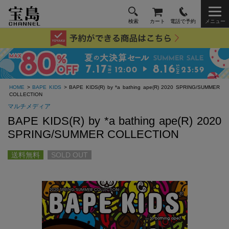
検索
カート
電話で予約
メニュー
HOME
>
BAPE KIDS
> BAPE KIDS(R) by *a bathing ape(R) 2020 SPRING/SUMMER
COLLECTION
マルチメディア
BAPE KIDS(R) by *a bathing ape(R) 2020
SPRING/SUMMER COLLECTION
送料無料
SOLD OUT