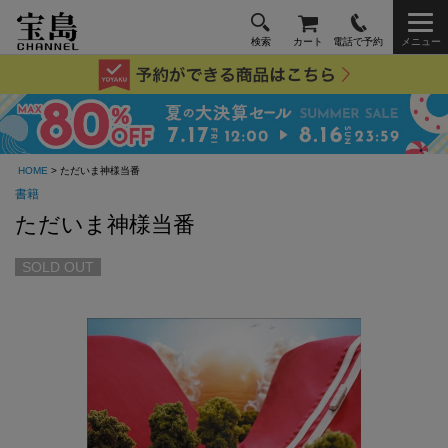
検索
カート
電話で予約
メニュー
HOME
> ただいま神様当番
書籍
ただいま神様当番
SOLD OUT