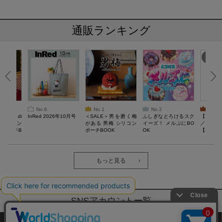
通販ランキング
No.6
No.1
No.2
No.3
erta di
InRed 2026年10月号
＜SALE＞男を磨く梅
ふしぎなとろけるスク
【SAL
 キルティン
がある 男梅 シリコン
イーズ！ メルぷにBO
／Lサイ
ーポーチB
ポーチBOOK
OK
【一般医療
verypro
ウェア 
ク・ロン
もっと見る
SNSアカウントー覧