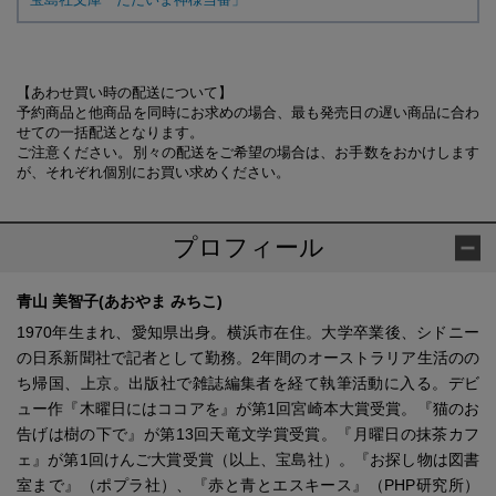
【あわせ買い時の配送について】
予約商品と他商品を同時にお求めの場合、最も発売日の遅い商品に合わ
せての一括配送となります。
ご注意ください。別々の配送をご希望の場合は、お手数をおかけします
が、それぞれ個別にお買い求めください。
プロフィール
青山 美智子(あおやま みちこ)
1970年生まれ、愛知県出身。横浜市在住。大学卒業後、シドニー
の日系新聞社で記者として勤務。2年間のオーストラリア生活のの
ち帰国、上京。出版社で雑誌編集者を経て執筆活動に入る。デビ
ュー作『木曜日にはココアを』が第1回宮崎本大賞受賞。『猫のお
告げは樹の下で』が第13回天竜文学賞受賞。『月曜日の抹茶カフ
ェ』が第1回けんご大賞受賞（以上、宝島社）。『お探し物は図書
室まで』（ポプラ社）、『赤と青とエスキース』（PHP研究所）