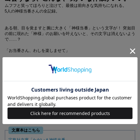
ムフフと笑ってほろりと泣けて、最後は前向きな気持ちになれる。
5人の神様当番さんの全記録。
ある朝、目を覚ますと腕に大きく「神様当番」という文字が！ 突如目
の前に現れた「神様」のお願いを叶えないと、その文字は消えないよう
で……？
「お当番さん、わしを楽しませて」
幸せになる順番を待つのに疲れたOL、理解不能な弟にうんざりしてい
る小学生の女の子、SNSでつながった女子にリア充と思われたい男子高
校生、学生の乱れた日本語に悩まされる外国人教師、部下が気に入らな
いワンマン社長。
小さな不満をやり過ごしていた彼らに起こった、わがままな神様の奇跡
は、むちゃぶりなお願いから始まって――。
ムフフと笑ってほろりと泣けて、最後は前向きな気持ちになれる。
5つのあたたかい物語。
文庫本はこちら
宝島社文庫「ただいま神様当番」