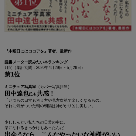
『木曜日にはココアを』著者、最新作
読書メーター読みたい本ランキング
月間（集計期間：2020年4月29日～5月28日）
第1位
ミニチュア写真家
（カバー写真担当）
田中達也
共感！
氏も
「いつもの日常も考え方や見方次第で楽しくなるもの。
それに気がついた朝の朝陽は神がかり的に美しい」
少ししんどい私たちの日常の中に、
楽になれるきっかけもあったんだ――
出会うなら、こんなやっかいな神様がいい。