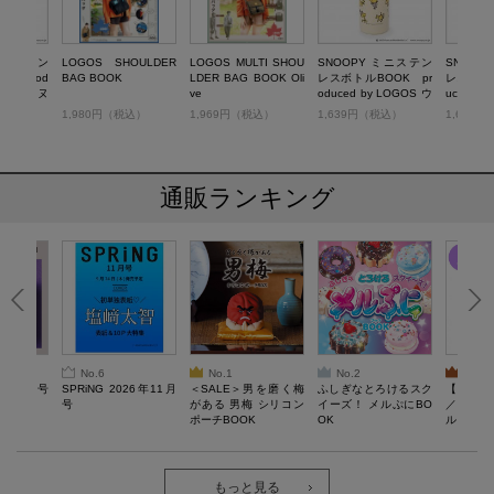
 ミニステン
LOGOS SHOULDER
LOGOS MULTI SHOU
SNOOPY ミニステン
SNOOP
K prod
BAG BOOK
LDER BAG BOOK Oli
レスボトルBOOK pr
レスボトル
OGOS スヌ
ve
oduced by LOGOS ウ
uced b
ャーリー・
ッドストック
ーピー&
税込）
1,980円（税込）
1,969円（税込）
1,639円（税込）
1,639
ブラウン
通販ランキング
No.6
No.1
No.2
No.3
26年10月号
SPRiNG 2026年11月
＜SALE＞男を磨く梅
ふしぎなとろけるスク
【SAL
号
がある 男梅 シリコン
イーズ！ メルぷにBO
／Lサ
ポーチBOOK
OK
ル）【一
Recover
労回復ウ
ーネック
ツ
もっと見る