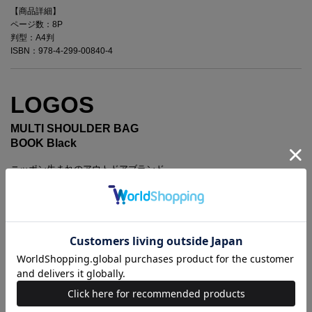
【商品詳細】
ページ数：8P
判型：A4判
ISBN：978-4-299-00840-4
LOGOS
MULTI SHOULDER BAG
BOOK Black
ニッポン生まれのアウトドアブランド
おうちでも野外でも収納・整理に活躍！
スマート設計の多収納バッグ
日本を代表するアウトドアブランド「LOGOS（ロゴス）」の、
マルチに使えるショルダーバッグが登場！
※商品に関するお問い合わせ先は、「中身を見る」をご覧ください
【別のカラーはこちら】