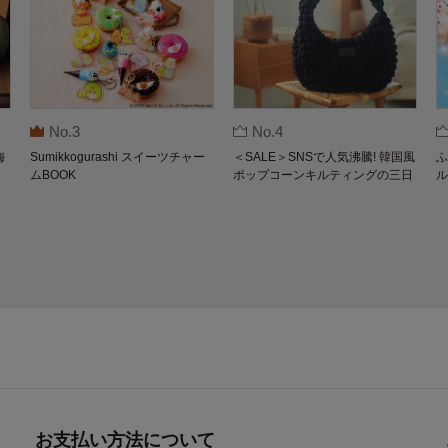
No.3
No.4
梅
Sumikkogurashi スイーツチャー
＜SALE＞SNSで人気沸騰! 韓国風
ふ
ムBOOK
ポップコーンキルティングの三日
ル
月バッグBOOK by THE SCAPE O
F GREEN
お支払い方法について