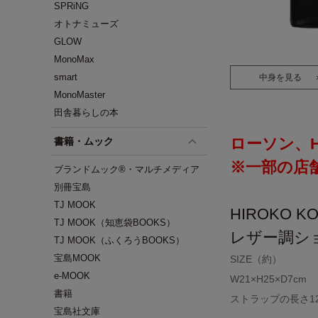
SPRiNG
オトナミューズ
GLOW
MonoMax
smart
中身を見る
MonoMaster
田舎暮らしの本
ローソン、HM
書籍・ムック
※一部の店
ブランドムック®・マルチメディア
別冊宝島
TJ MOOK
HIROKO 
TJ MOOK（知恵袋BOOKS）
レザー調シ
TJ MOOK（ふくろうBOOKS）
宝島MOOK
SIZE（約）
e-MOOK
W21×H25×D7cm
書籍
ストラップの長さ12
宝島社文庫