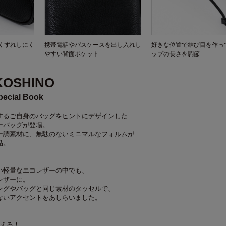
くずれしにく
携帯電話やパスケースを出し入れし
好きな位置で結び目を作っ
やすい背面ポケット
ップの長さを調節
KOSHINO
pecial Book
するご自身のバッグをヒントにデザインした
ーバッグが登場。
ー調素材に、無駄のないミニマルなフォルムが
品。
い軽量なエコレザーの中でも、
レザーに。
ングやバッグと同じ素材のタッセルで、
ないアクセントをあしらいました。
使える！