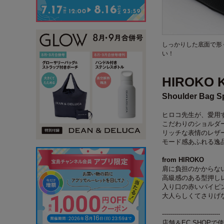
しっかりした底面で形
い！
HIROKO 
Shoulder Bag S
ヒロコ先生が、愛用
こだわりのショルダ
リッチな表情のレザ
モード感あふれる逸
from HIROKO
肩に負担のかからな
高級感のある型押し
入り口の赤いパイピ
大人らしくてさりげ
-----------------------------
店舗＆EC SHOPで