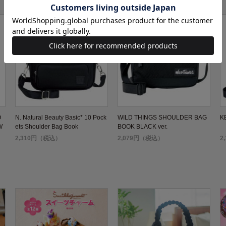
O
N. Natural Beauty Basic* 10 Pock
WILD THINGS SHOULDER BAG
K
W
ets Shoulder Bag Book
BOOK BLACK ver.
2,310円（税込）
2,079円（税込）
2