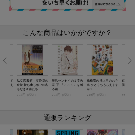
こんな商品はいかがですか？
ドリアード
私立図書館・黄昏堂の
辰巳センセイの文学教
総務課の播上君のお弁
京都烏丸
声が聴こえ
奇跡 持ち出し禁止の名
室 下 「こころ」を縛
当 ひとくちもらえます
僕が謎を
もなき奇書たち
る鎖
か？
）
792円（税込）
792円（税込）
715円（税込）
660円（
通販ランキング