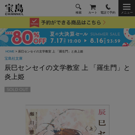
検索
カート
電話で予約
メニュー
HOME
> 辰巳センセイの文学教室 上 「羅生門」と炎上姫
宝島社文庫
辰巳センセイの文学教室 上 「羅生門」と
炎上姫
SOLD OUT