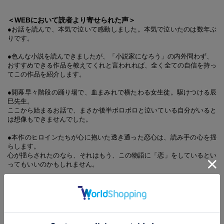
＜WEBにおいて読者より寄せられた声＞
●お話を読んで、本気で泣いて感動しました。本気で泣いたのは数年ぶ
りです。
●色んな小説を読んできましたが、「小説家になろう」の内外問わず、
おすすめできる作品を教えてくれと言われれば、全く全ての自信を持っ
てこの作品を紹介します。
●開幕早々階段の踊り場で、血まみれで横たわる女生徒。駆けつける辰
巳先生。
ここから始まるお話で、まさか後半ボロボロと泣いている自分がいると
は想像もできませんでした。
●本作のヒロインたちが心に抱いた透き通った恋心は、読み手の心を揺
らします。
心が揺らされたのなら、それはもう、この物語に「恋」をしているとい
ってもいいのかもしれません。
●誰もが経験する学校という環境を題材にし、現実に起こりえる物語だ
からこそ――
感情移入しながら読み進め、同じ目線・等身大の世界を楽しめると思い
ます！