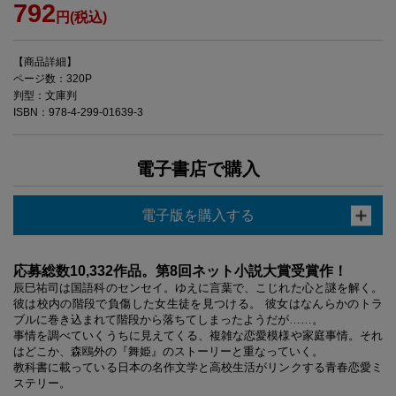
792
円(税込)
【商品詳細】
ページ数：320P
判型：文庫判
ISBN：978-4-299-01639-3
電子書店で購入
電子版を購入する
応募総数10,332作品。第8回ネット小説大賞受賞作！
辰巳祐司は国語科のセンセイ。ゆえに言葉で、こじれた心と謎を解く。
彼は校内の階段で負傷した女生徒を見つける。 彼女はなんらかのトラ
ブルに巻き込まれて階段から落ちてしまったようだが……。
事情を調べていくうちに見えてくる、複雑な恋愛模様や家庭事情。それ
はどこか、森鴎外の『舞姫』のストーリーと重なっていく。
教科書に載っている日本の名作文学と高校生活がリンクする青春恋愛ミ
ステリー。