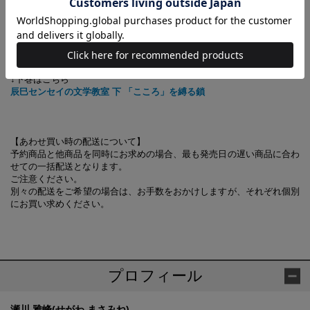
●辰巳先生から授業を受けた生徒たちも、私と同じように心揺れ、人生
を重ね、前を向いて歩むことを学んでいったのだろうと思う。そして本
書を読み進めるうち、そうした生徒たちの姿に、私はまた、自分の人生
を重ね、心の底から応援せずにはいられなかった。
↓下巻はこちら
辰巳センセイの文学教室 下 「こころ」を縛る鎖
【あわせ買い時の配送について】
予約商品と他商品を同時にお求めの場合、最も発売日の遅い商品に合わ
せての一括配送となります。
ご注意ください。
別々の配送をご希望の場合は、お手数をおかけしますが、それぞれ個別
にお買い求めください。
プロフィール
瀬川 雅峰(せがわ まさみね)