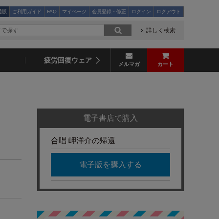
通販
ご利用ガイド
FAQ
マイページ
会員登録・修正
ログイン
ログアウト
詳しく検索
疲労回復ウェア
メルマガ
カート
電子書店で購入
合唱 岬洋介の帰還
電子版を購入する