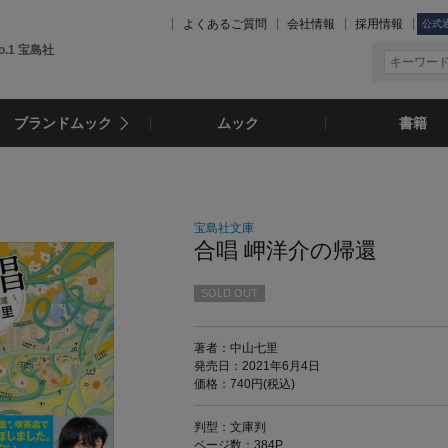
よくあるご質問
会社情報
採用情報
公式
.1 宝島社
ブランドムック
ムック
書籍
宝島社文庫
合唱 岬洋介の帰還
SOLD OUT
著者：中山七里
発売日：2021年6月4日
価格：740円(税込)
判型：文庫判
ページ数：384P