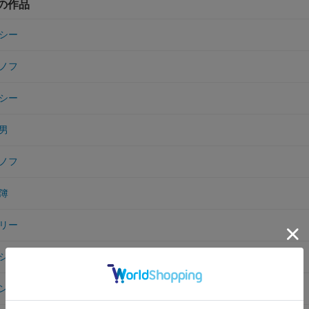
他の作品
シー
ノフ
シー
男
ノフ
簿
リー
シー前奏曲（プレリュード）
ン