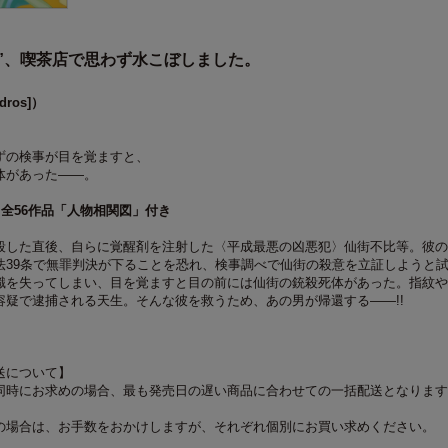
”、喫茶店で思わず水こぼしました。
。
dros]）
ずの検事が目を覚ますと、
体があった――。
 全56作品「人物相関図」付き
殺した直後、自らに覚醒剤を注射した〈平成最悪の凶悪犯〉仙街不比等。彼の
法39条で無罪判決が下ることを恐れ、検事調べで仙街の殺意を立証しようと
識を失ってしまい、目を覚ますと目の前には仙街の銃殺死体があった。指紋や
容疑で逮捕される天生。そんな彼を救うため、あの男が帰還する――!!
送について】
同時にお求めの場合、最も発売日の遅い商品に合わせての一括配送となります
の場合は、お手数をおかけしますが、それぞれ個別にお買い求めください。