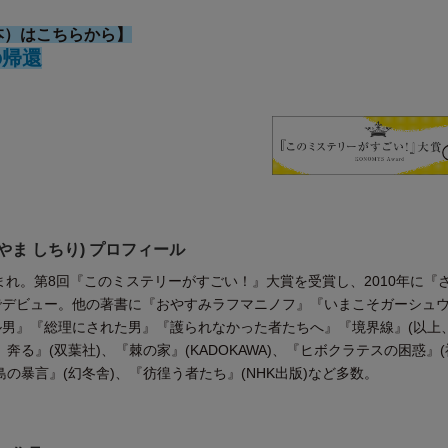
本）はこちらから】
の帰還
やま しちり) プロフィール
生まれ。第8回『このミステリーがすごい！』大賞を受賞し、2010年に『
でデビュー。他の著書に『おやすみラフマニノフ』『いまこそガーシュ
ル男』『総理にされた男』『護られなかった者たちへ』『境界線』(以上
奔る』(双葉社)、『棘の家』(KADOKAWA)、『ヒボクラテスの困惑』
島の暴言』(幻冬舎)、『彷徨う者たち』(NHK出版)など多数。