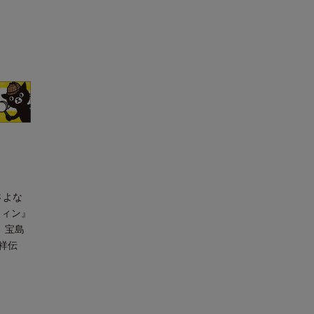
さよな
ウィン』
、宝島
(祥伝