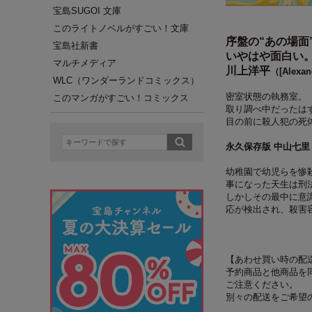
宝島SUGOI 文庫
このライトノベルがすごい！文庫
序盤の“あの場面
宝島社新書
いやはや面白い
マルチメディア
川上洋平
（[Alexan
WLC（ワンダーランドコミックス）
密室状態の執務室。
このマンガがすごい！コミックス
取り調べ中だったは
目の前に殺人犯の死
永久保存版 中山七里
幼稚園で幼児らを惨
事になった天生は刑
しかしその最中に意
応が検出され、殺害
【あわせ買い時の配
予約商品と他商品を
ご注意ください。
別々の配送をご希望