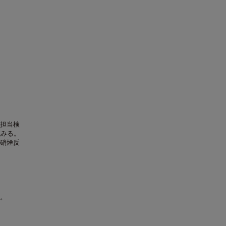
担当検
試みる。
硝煙反
。