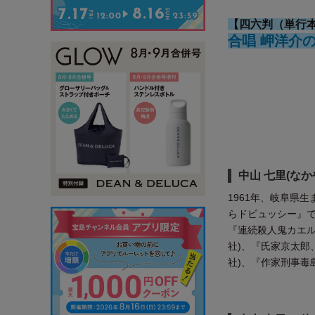
【四六判（単行
合唱 岬洋介
中山 七里(なか
1961年、岐阜県
らドビュッシー』
『連続殺人鬼カエ
社)、『氏家京太郎、
社)、『作家刑事毒