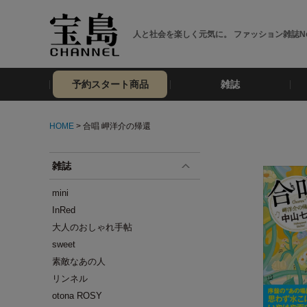
人と社会を楽しく元気に。 ファッション雑誌No
予約スタート商品
雑誌
HOME
> 合唱 岬洋介の帰還
雑誌
mini
InRed
大人のおしゃれ手帖
sweet
素敵なあの人
リンネル
otona ROSY