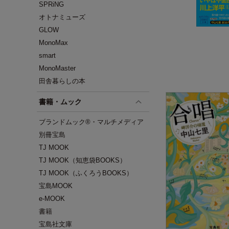
SPRiNG
オトナミューズ
GLOW
MonoMax
smart
MonoMaster
田舎暮らしの本
書籍・ムック
ブランドムック®・マルチメディア
別冊宝島
TJ MOOK
TJ MOOK（知恵袋BOOKS）
TJ MOOK（ふくろうBOOKS）
宝島MOOK
e-MOOK
書籍
宝島社文庫