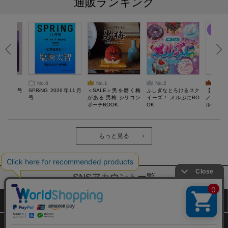
通販ランキング
No.6
No.1
No.2
No.3
26年10月号
SPRiNG 2026年11月
＜SALE＞男を磨く梅
ふしぎなとろけるスク
【SAL
号
がある 男梅 シリコン
イーズ！ メルぷにBO
／Lサ
ポーチBOOK
OK
ル）【一
Recover
労回復ウ
ーネック
ツ
もっと見る
SNSアカウントー覧
サイトマップ
公式通販ご利用ガイド
プライバシーポリシー
特定商取引法に基づく表記