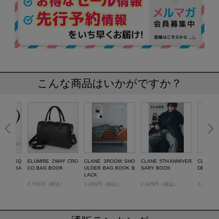
こんな商品はいかがですか？
tte 3層SQ
ELUMIRE 2WAY CRO
CLANE 3ROOM SHO
CLANE 5TH ANNIVER
CLANE 
LDER BA
CO BAG BOOK
ULDER BAG BOOK B
SARY BOOK
DER BA
LACK
税込）
2,790円（税込）
2,450円（税込）
2,695円（税込）
2,288