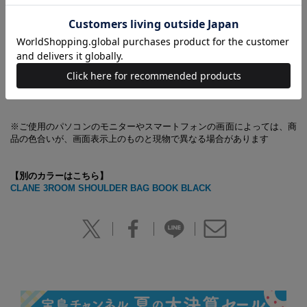
※商品に関するお問い合わせ先は、「中身を見る」をご覧ください
【あわせ買い時の配送について】
予約商品と他商品を同時にお求めの場合、最も発売日の遅い商品に合わ
せての一括配送となります。
ご注意ください。別々の配送をご希望の場合は、お手数をおかけします
が、それぞれ個別にお買い求めください。
※ご使用のパソコンのモニターやスマートフォンの画面によっては、商
品の色合いが、画面表示上のものと現物で異なる場合があります
【別のカラーはこちら】
CLANE 3ROOM SHOULDER BAG BOOK BLACK