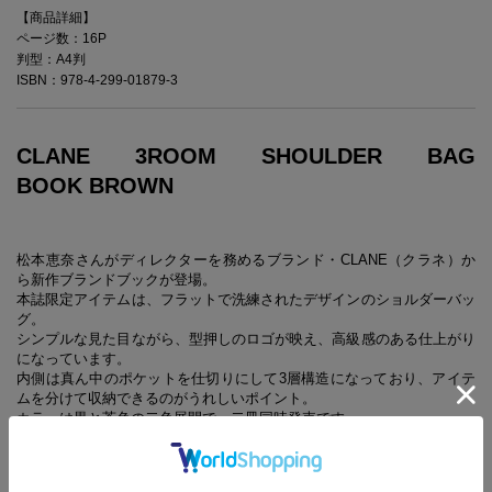
【商品詳細】
ページ数：16P
判型：A4判
ISBN：978-4-299-01879-3
CLANE 3ROOM SHOULDER BAG
BOOK BROWN
松本恵奈さんがディレクターを務めるブランド・CLANE（クラネ）か
ら新作ブランドブックが登場。
本誌限定アイテムは、フラットで洗練されたデザインのショルダーバッ
グ。
シンプルな見た目ながら、型押しのロゴが映え、高級感のある仕上がり
になっています。
内側は真ん中のポケットを仕切りにして3層構造になっており、アイテ
ムを分けて収納できるのがうれしいポイント。
カラーは黒と茶色の二色展開で、二冊同時発売です。
また、誌面には松本恵奈さんが着こなすCLANEの最旬ルックを掲載。
ぜひチェックしてみてください。