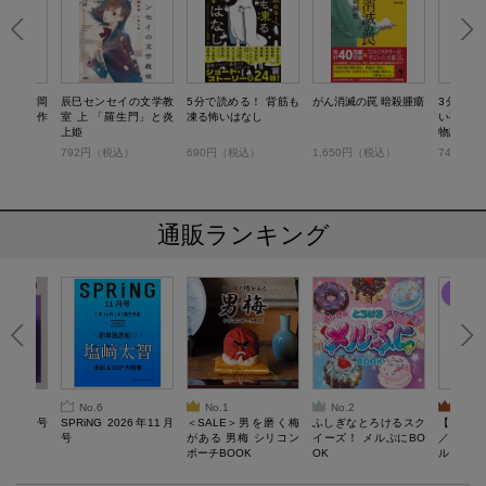
査官・楯岡
辰巳センセイの文学教
5分で読める！ 背筋も
がん消滅の罠 暗殺腫瘍
3分で読
ミステリー作
室 上 「羅生門」と炎
凍る怖いはなし
い夜に読
上姫
物語
）
792円（税込）
690円（税込）
1,650円（税込）
748円（
通販ランキング
No.6
No.1
No.2
No.3
26年10月号
SPRiNG 2026年11月
＜SALE＞男を磨く梅
ふしぎなとろけるスク
【SAL
号
がある 男梅 シリコン
イーズ！ メルぷにBO
／Lサ
ポーチBOOK
OK
ル）【一
Recover
労回復ウ