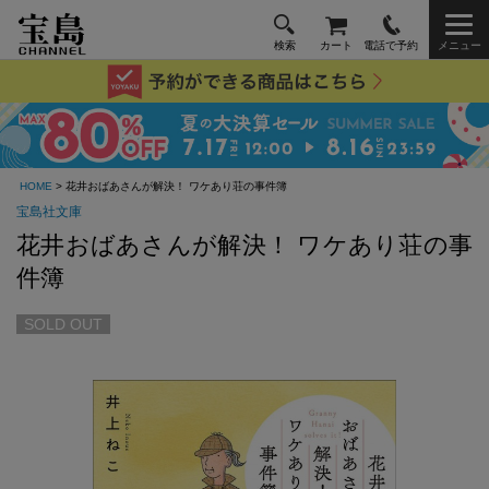
検索
カート
電話で予約
メニュー
HOME
> 花井おばあさんが解決！ ワケあり荘の事件簿
宝島社文庫
花井おばあさんが解決！ ワケあり荘の事
件簿
SOLD OUT