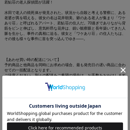
若鮎荘の老人探偵団が活躍！
水田で老人の焼死体が発見された。状況から自殺と考える警察に、ある
老婆が異を唱える。彼女の名は花井朝美。癖のある老人が集まり「ワケ
あり荘」と呼ばれるアパート、若鮎荘の住人だ。70過ぎでありながら背
筋をピンと伸ばし、意気軒昂な花井は、鋭い観察眼と長年築いてきた人
脈を生かし、事件の真相に迫る。彼女と「ワケあり荘」の住人たちは、
その後も様々な事件に首を突っ込んでゆき――。
【あわせ買い時の配送について】
予約商品と他商品を同時にお求めの場合、最も発売日の遅い商品に合わ
せての一括配送となります。
ご注意ください。別々の配送をご希望の場合は、お手数をおかけします
が、それぞれ個別にお買い求めください。
宝島社文庫 『花井おばあさんが解決！ ワケあり荘の事件簿』
オンライン書店でのご購入はこちらから！
amazon
／
楽天ブックス
／
セブンネットショッピング