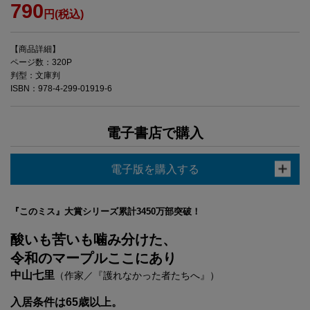
790
円(税込)
【商品詳細】
ページ数：320P
判型：文庫判
ISBN：978-4-299-01919-6
電子書店で購入
電子版を購入する
『このミス』大賞シリーズ累計3450万部突破！
酸いも苦いも噛み分けた、
令和のマープルここにあり
中山七里
（作家／『護れなかった者たちへ』）
入居条件は65歳以上。