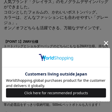
人気ブランド「クレイサス」のモノグラムデザインバッグ
ができました。
コロンとしたフォルムの、かわいいボストンバッグ。
カラーは、どんなファッションにも合わせやすい「グレー
ジュ」。
オン／オフどちらも活躍できる、万能なデザインです。
【POINT 1】2WAY仕様
トートバッグとショルダーバッグのどちらにもなる2WAY仕様。持ち方
を変えると印象も変わるので、コーディネートの幅が広がって便利。
【POINT 2】自立する便利なつくり
底がしっかりとしたデザインなので、バッグが自立し、中身が見やすい
&取り出しやすい。毎日のお出かけにも活躍しそう。
【POINT 3】リッチなデザイン
クレイサスの定番であるカメリア柄をモノグラムデザインで型押しし、
高級感のある印象に。ゴールドのロゴもオン。
【POINT 4】たっぷり入る
見た目以上にたっぷり入る大容量。財布、折りたたみ傘、手帳など、日
常の必需品をすっきり収納可能。500mLペットボトルも入ります！