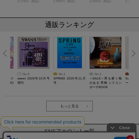
税込）
2,178円（税込）
2,585円（税込）
2,420円（税込）
2,409
通販ランキング
No.6
No.1
No.2
No.3
ろけるスク
sweet 2026年10月号
SPRiNG 2026年11月
＜SALE＞男を磨く梅
Sumikko
ルぷにBO
増刊
号
がある 男梅 シリコン
ーツチャ
ポーチBOOK
もっと見る
SNSアカウントー覧