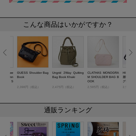
こんな商品はいかがですか？
Weatherwe
GUESS Shoulder Bag
Ungrid 2Way Quilting
CLATHAS MONOGRA
HIROKO
22 Autumn
Book
Bag Book Khaki
M SHOULDER BAG B
層収納シ
wstring S
OOK
グBOOK
税込）
2,398円（税込）
2,475円（税込）
2,585円（税込）
2,530
通販ランキング