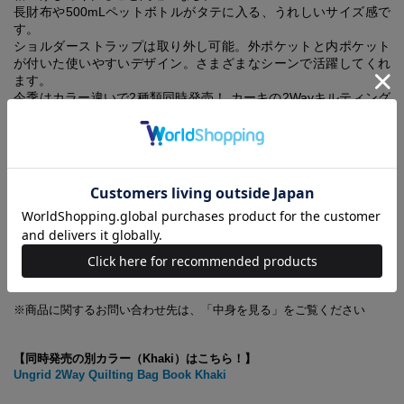
長財布や500mLペットボトルがタテに入る、うれしいサイズ感で
す。
ショルダーストラップは取り外し可能。外ポケットと内ポケット
が付いた使いやすいデザイン。さまざまなシーンで活躍してくれ
ます。
今季はカラー違いで2種類同時発売！ カーキの2Wayキルティング
バッグも要チェックです。
【POINT】
【1】 秋冬の着こなしにピッタリのキルティング生地
【2】 トレンドの巾着型のショルダーバッグ
【3】 フロントにさり気なくブランドロゴを刺繍
【4】 内と外に2つのポケット付きで荷物の仕分けもらくらく
【5】 長財布や500ｍLのペットボトルも入るサイズ
【6】 ショルダーストラップが取り外せる2Way仕様
【7】 ショルダーストラップは長さ調節可能なアジャスター付き
※商品に関するお問い合わせ先は、「中身を見る」をご覧ください
【同時発売の別カラー（Khaki）はこちら！】
Ungrid 2Way Quilting Bag Book Khaki