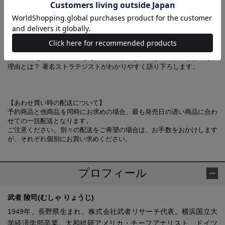
日経平均株価は2万7000円前後をうろうろする「もみ合い相場」が続い
ています。しかし、日本の極端な物価の安さに加え、米中貿易摩擦や世
界的な半導体不足による製造業の地図の変化など、大きな動きが出てい
ます。それは長らくデフレが続いた日本にとってプラス材料であり、株
価は世界の中でも著しく騰がるはず――。1989年12月のバブル最高値3
万8915円を抜く「バプル超え」の狼煙が上がるのはいつか、そしてその
理由とは？ 著名ストラテジストがわかりやすく語り下ろします。
【あわせ買い時の配送について】
予約商品と他商品を同時にお求めの場合、最も発売日の遅い商品に合わ
せての一括配送となります。
ご注意ください。別々の配送をご希望の場合は、お手数をおかけします
が、それぞれ個別にお買い求めください。
プロフィール
武者 陵司(むしゃ りょうじ)
1949年、長野県生まれ。株式会社武者リサーチ代表。横浜国立大
学経済学部卒業。大和総研アメリカ・チーフアナリスト、ドイツ