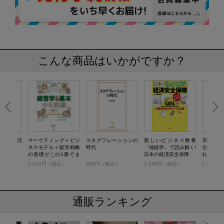
こんな商品はいかがですか？
日本は大復活
マーケティング＋ビジ
スタグフレーションの
新しいビジネス教養
岸田政権
ネスモデル＋販売戦略
時代
「地経学」で読み解く!
主義で無
の基礎がこの1冊でま
日本の経済安全保障
れる日本
るわかり！ 経営学の基
税込）
1,430円（税込）
990円（税込）
1,540円（税込）
1,540
本ゆる図鑑
通販ランキング