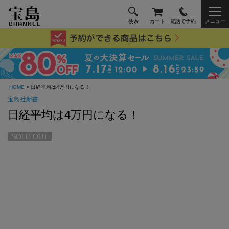
検索
カート
電話で予約
メニュー
HOME
> 日経平均は4万円になる！
宝島社新書
日経平均は4万円になる！
SOLD OUT