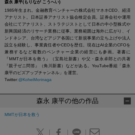
森永 康平(もりなが こうへい)
1985年生まれ。金融教育ベンチャーの株式会社マネネCEO、経済
アナリスト。日本証券アナリスト協会検定会員。証券会社や運用
会社にてアナリスト、ストラテジストとして日本の中小型株式や
新興国経済のリサーチ業務に従事。業務範囲は海外に広がり、イ
ンドネシア、台湾などアジア各国にて新規事業の立ち上げや法人
設立を経験し、事業責任者やCEOを歴任。現在はAI企業のCFOを
兼務するなど複数のベンチャー企業の経営にも参画。著書に
『MMTが日本を救う』（宝島社新書）や父・森永卓郎との共著
『親子ゼニ問答』（角川新書）などがある。YouTube番組「森永
康平のビズアップチャンネル」を運営。
Twitter:
@KoheiMorinaga
森永 康平の他の作品
MMTが日本を救う