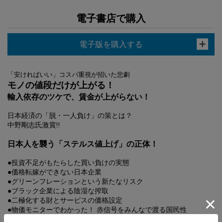
電子書店で購入
電子版を購入する
「安ければいい」コスパ重視が招いた悲劇
モノの値段だけが上がる！
輸入依存のツケで、賃金が上がらない！
日本経済の「脱・一人負け」の策とは？
中野剛志氏激賞!!
日本人を襲う「ステルス値上げ」の正体！
●投資不足がもたらした買い負けの実態
●価格転嫁ができない日本企業
●グリーンフレーションという新たなリスク
●ブラック企業による陰湿な搾取
●二極化する財とサービスの価格設定
●物価モニターでわかった！ 赤信号をみんなで渡る国民性
●弱者にしわ寄せがいく社会