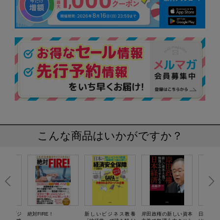
こんな商品はいかがですか？
ング＋ビジ
絶対FIRE！
新しいビジネス教養
岸田政権の新しい資本
日本人の