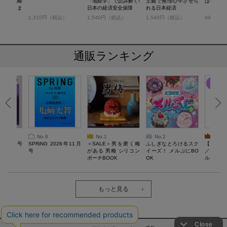
＋販売戦略
「地経学」で読み解く!
主義で無理心中させら
は韓国以
の1冊でま
日本の経済安全保障
れる日本経済
経営学の基
税込）
1,210円（税込）
1,540円（税込）
1,540円（税込）
990円（
通販ランキング
No.6
No.1
No.2
No.3
26年10月号
SPRiNG 2026年11月
＜SALE＞男を磨く梅
ふしぎなとろけるスク
【SAL
号
がある 男梅 シリコン
イーズ！ メルぷにBO
／Lサ
ポーチBOOK
OK
ル）【一
Recover
労回復ウ
ーネック
ツ
もっと見る