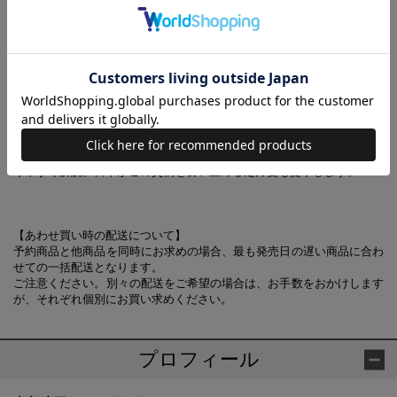
●じわじわ値上がりする社会保険料
ほか
モノの値段は上がっているのに、働く人の給料は減り、購買力が低下す
る――モノと労働の値段が比例しながら上がるインフレではなく、モノ
だけが値上がりする「スタグフレーション」。教科書でさらっと触れた
だけの経済現象が、日本で現実に起ころうとしています。コロナ禍によ
って世界的なインフレが進むなか、日本だけがそうなる理由とは何か、
またどういったメカニズムで生じたのかを、人気若手経済評論家がわか
りやすく解説。日本がこの災禍を食い止める処方箋も提示します。
【あわせ買い時の配送について】
予約商品と他商品を同時にお求めの場合、最も発売日の遅い商品に合わ
せての一括配送となります。
ご注意ください。別々の配送をご希望の場合は、お手数をおかけします
が、それぞれ個別にお買い求めください。
プロフィール