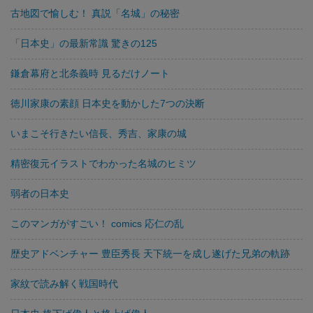
古地図で愉しむ！ 真説「名城」の秘密
「日本史」の最新常識 驚きの125
鎌倉幕府と北条義時 見るだけノート
徳川家康の素顔 日本史を動かした7つの決断
いまこそ行きたい信長、秀吉、家康の城
精密復元イラストでわかった名城のヒミツ
弱者の日本史
このマンガがすごい！ comics 応仁の乱
歴史アドベンチャー 豊臣秀長 天下統一を成し遂げた兄弟の軌跡
家紋で読み解く戦国時代