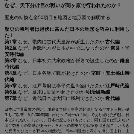
なぜ、天下分け目の戦いが関ヶ原で行われたのか？
歴史の転換点全50項目を地図と地形図で解明する
歴史の勝利者は起伏に富んだ日本の地形を巧みに利用し
た！
第1章
なぜ、畿内に古代天皇家が誕生したのか
古代編
第2章
なぜ、近畿地方が日本の中心になったのか
奈良・平
安時代編
第3章
なぜ、日本初の武家政権が鎌倉で誕生したのか
鎌倉
時代編
第4章
なぜ、日本各地で戦が起きたのか
室町・安土桃山時
代編
第5章
なぜ、江戸幕府は泰平の世を築けたのか
江戸時代編
第6章
なぜ、幕末に動乱が起きたのか
明治維新編
第7章
なぜ、近代日本は大国に勝利できたのか
近代編
日本は世界最古の国だ。現在まで続く皇室の起源となるヤマト王権が誕
生して以来、約1700年間にわたって同一の「国」であり続けた例は、日
本以外にない。しかし、日本の歴史をひもとくと、同じ国とは思えない
ほど数多くの変動があった。それらの歴史的な転換を引き起こした大き
な要因のひとつが日本の地形だ。日本の国土は四方を海に囲まれ、山