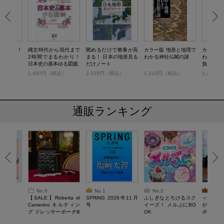
最大の謎！
縄文時代から現代まで
眺めるだけで教養が高
カラー版 地形と地理で
カラー版
の真実
2時間でまるわかり！
まる！ 日本の地形見る
わかる神社仏閣の謎
わかる 
日本史の基本ゆる図鑑
だけノート
負・名城
税込）
1,480円（税込）
2,035円（税込）
1,210円（税込）
1,210
通販ランキング
No.6
No.1
No.2
No.3
6年9月号
【SALE】Roberta di
SPRiNG 2026年11月
ふしぎなとろけるスク
＜SAL
Camerino キルティン
号
イーズ！ メルぷにBO
がある 
グ ドレッサーポーチB
OK
ポーチBO
OOK