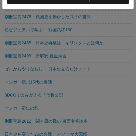
超ビジュアルで学ぶ！ 歴史人物ベスト300
別冊宝島2478 戦国史を動かした武将の書簡
超ビジュアルで学ぶ！ 戦国武将150
別冊宝島2485 日本史再検証 キリシタンとは何か
別冊宝島2499 新解釈 豊臣秀吉
ゼロからやりなおし！ 日本史見るだけノート
マンガ 徳川15代の裏話
3DCGでよみがえる「信長公記」
マンガ 応仁の乱
別冊宝島2612 関ヶ原の戦い 東西名将読本
日本史を変えた20の合戦！ パノラマ大図鑑