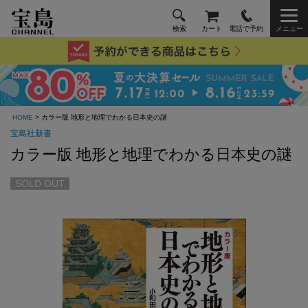
検索
カート
電話で予約
メニュー
HOME
> カラー版 地形と地理でわかる日本史の謎
宝島社新書
カラー版 地形と地理でわかる日本史の謎
SOLD OUT