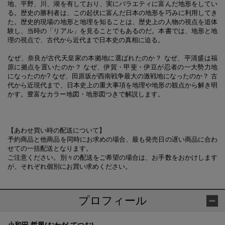
地、平野、川、湖を有しており、実にバラエティに富んだ地形をしてい
る。歴史の勝利者は、この起伏に富んだ日本の地形を巧みに利用してき
た。歴史的現場の地形と地理を知ることは、歴史上の人物の視点を追体
験し、当時の「リアル」を見ることでもあるのだ。本書では、地形と地
理の視点で、古代から近代まで日本史の真相に迫る。
なぜ、奈良が古代天皇家の本拠地に選ばれたのか？ なぜ、平清盛は福
原に拠点を置いたのか？ なぜ、伊賀・甲斐・伊豆が忍者の一大勢力地
になったのか? なぜ、田原坂が西南戦争最大の激戦地になったのか？ 古
代から近現代まで、日本史上の重大事項を地理や地形の観点から解き明
かす。豊富なカラー地図・地形図つきで解説します。
【あわせ買い時の配送について】
予約商品と他商品を同時にお求めの場合、最も発売日の遅い商品に合わ
せての一括配送となります。
ご注意ください。別々の配送をご希望の場合は、お手数をおかけします
が、それぞれ個別にお買い求めください。
プロフィール
小和田 哲男(おわだ てつお)