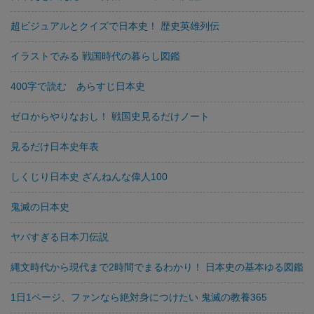
超ビジュアルとクイズで日本史！ 歴史英雄列伝
イラストでみる 戦国時代の暮らし図鑑
400字で読む あらすじ日本史
ゼロからやりなおし！ 戦国史見るだけノート
見るだけ日本史年表
しくじり日本史 ざんねんな偉人100
鬼滅の日本史
ヤバすぎる日本刀伝説
縄文時代から現代まで2時間でまるわかり！ 日本史の基本ゆる図鑑
1日1ページ、ファンなら絶対身につけたい 鬼滅の教養365