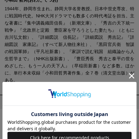
1944年、静岡市生まれ。静岡大学名誉教授。日本中世史専攻、特
に戦国時代史。NHK大河ドラマでも数多くの時代考証を担当。主
な著書に『集中講義織田信長』（新潮文庫）、『秀吉の天下統一
戦争』『北政所と淀殿 豊臣家を守ろうとした妻たち』（ともに
吉川弘文館）、『詳細図説 信長記』『詳細図説 秀吉記』『詳
細図説 家康記』（すべて新人物往来社）、『黒田官兵衛 智謀
の戦国軍師』（平凡社新書）、『家訓で読む戦国 組織論から人
生哲学まで』（NHK出版新書）、『豊臣秀長 秀吉と泰平の世を
めざした、もう一人の天下人』（早稲田新書）など多数。ほか
に、単行本未収録「小和田哲男著作集」全７巻（清文堂出版）が
ある。
小和田 哲男の他の作品
戦国武将の履歴書 教科書には載っていない意外な素顔
大人が知らない！ 最新 日本史の教科書