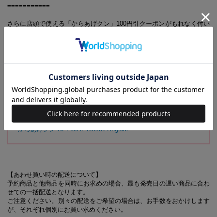
===========
さらに店頭で使える「からあげクン」100円引クーポンがもれなく付い
てくる超お得な一冊！
誌面ではからあげクンのヒミツやアレンジレシピの紹介など、からあげ
クンの魅力をとことん味わえる内容になっているので、ぜひチェックし
てみてください。
【同時発売のアイテムはこちら！】
からあげクン SPECIAL BOOK Cheese
からあげクン SPECIAL BOOK Regular
【あわせ買い時の配送について】
予約商品と他商品を同時にお求めの場合、最も発売日の遅い商品に合わ
せての一括配送となります。
ご注意ください。別々の配送をご希望の場合は、お手数をおかけします
が、それぞれ個別にお買い求めください。