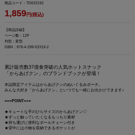
商品コード：TD033192
1,859
円(税込)
【商品詳細】
ページ数：12P
判型：変型
ISBN：978-4-299-03319-2
累計販売数37億食突破の人気ホットスナック
「からあげクン」のブランドブックが登場！
本誌限定アイテムはからあげクンのぬいぐるみポーチ。
みんな大好き「からあげクン」といつでも一緒にお出かけできます♪
===POINT===
★キュートな手のひらサイズのからあげクン♡
★ずっと触っていたくなるもっちり素材
★持ち運びに便利なボールチェーン付き
★背中には小物を収納できるポケットが