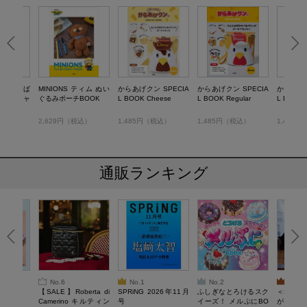
 ヒーおば
MINIONS ティム ぬい
からあげクン SPECIA
からあげクン SPECIA
からあげク
ーチ&チャ
ぐるみポーチBOOK
L BOOK Cheese
L BOOK Regular
L BOOK 
OOK
税込）
2,629円（税込）
1,485円（税込）
1,485円（税込）
1,485
通販ランキング
No.6
No.1
No.2
No.3
6年9月号
【SALE】Roberta di
SPRiNG 2026年11月
ふしぎなとろけるスク
＜SAL
Camerino キルティン
号
イーズ！ メルぷにBO
がある 