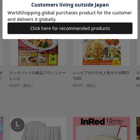
か
クックパッドの絶品ブロッコリー
レシピブログの大人気サラダBES
り
ピ
レシピ
T100
献
850円（税込）
880円（税込）
8