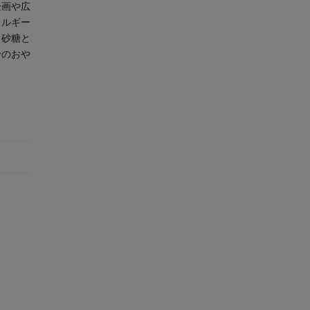
企画や広
レルギー
。砂糖と
粉のおや