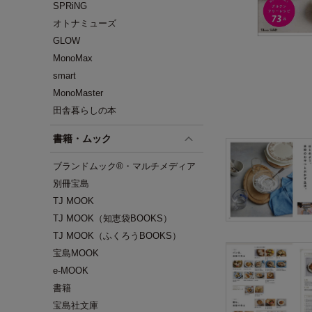
SPRiNG
オトナミューズ
GLOW
MonoMax
smart
MonoMaster
田舎暮らしの本
書籍・ムック
ブランドムック®・マルチメディア
別冊宝島
TJ MOOK
TJ MOOK（知恵袋BOOKS）
TJ MOOK（ふくろうBOOKS）
宝島MOOK
e-MOOK
書籍
宝島社文庫