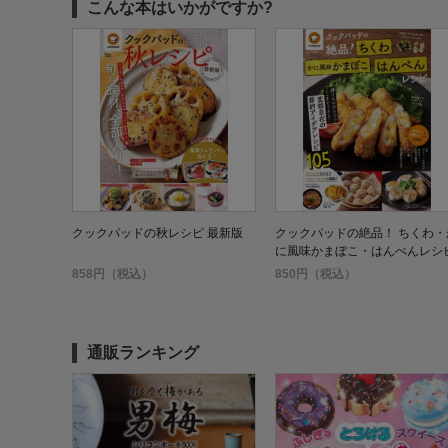
こんな本はいかがですか?
クックパッドの秋レシピ 最新版
クックパッドの絶品！ ちくわ・
に風味かまぼこ・はんぺんレシ
858円（税込）
850円（税込）
通販ランキング