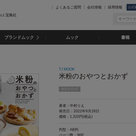
よくあるご質問
会社情報
採用情報
公式
.1 宝島社
ブランドムック
ムック
書籍
TJ MOOK
米粉のおやつとおかず
SOLD OUT
著者：中村りえ
発売日：2022年9月28日
価格：1,320円(税込)
判型：AB判
ページ数：96P