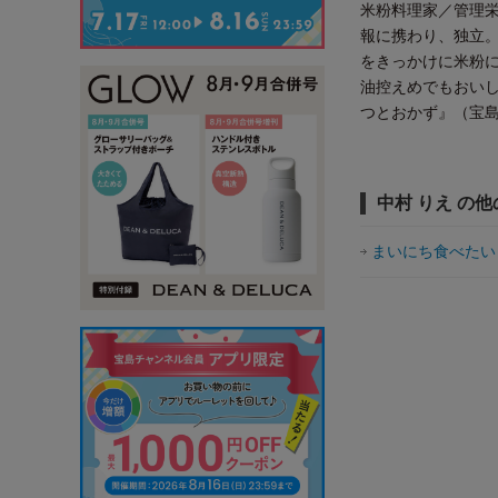
米粉料理家／管理
報に携わり、独立
をきっかけに米粉
油控えめでもおい
つとおかず』（宝
中村 りえ の
まいにち食べたい