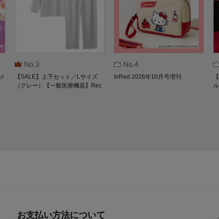
No.3
No.4
メ
【SALE】上下セット／Lサイズ
InRed 2026年10月号増刊
【
（グレー）【一般医療機器】Rec
ル
overypro Lab. 疲労回復ウェア 長
O
袖クルーネック・ロングパンツ
お支払い方法について