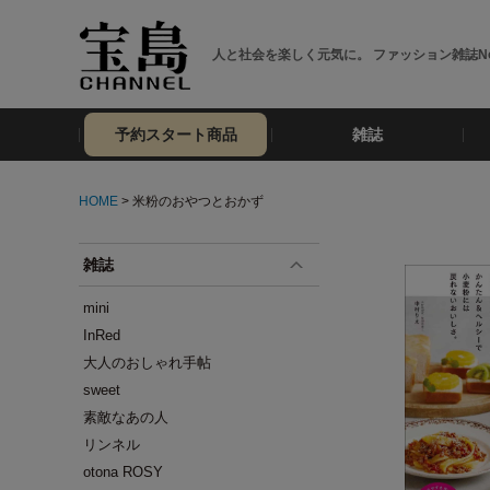
人と社会を楽しく元気に。 ファッション雑誌No
予約スタート商品
雑誌
HOME
> 米粉のおやつとおかず
雑誌
mini
InRed
大人のおしゃれ手帖
sweet
素敵なあの人
リンネル
otona ROSY