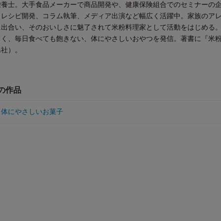
栄養士。大手食品メーカーで商品開発や、健康保険組合でのセミナーの
。レシピ開発、コラム執筆、メディア出演など幅広く活躍中。家族のア
に出合い、そのおいしさに魅了されて米粉料理家として活動をはじめる
しく、毎日食べても飽きない、体にやさしいおやつを発信。著書に『米
島社）。
他の作品
 体にやさしいお菓子