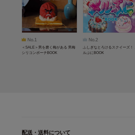
No.1
No.2
＜SALE＞男を磨く梅がある 男梅
ふしぎなとろけるスクイーズ！ 
シリコンポーチBOOK
ルぷにBOOK
配送・送料について