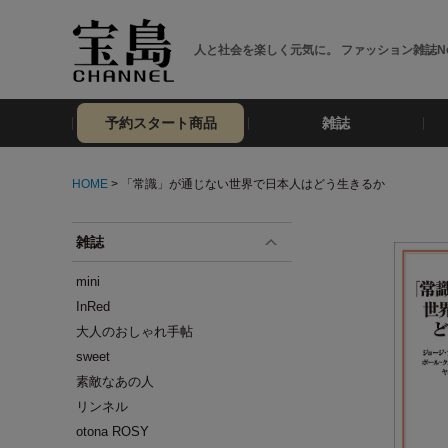
人と社会を楽しく元気に。 ファッション雑誌No
予約スタート商品
雑誌
HOME
> 「常識」が通じない世界で日本人はどう生きるか
雑誌
mini
InRed
大人のおしゃれ手帖
sweet
素敵なあの人
リンネル
otona ROSY