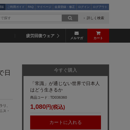
通販
ご利用ガイド
FAQ
マイページ
会員登録・修正
ログイン
ログアウト
詳しく検索
疲労回復ウェア
メルマガ
カート
今すぐ購入
で日
「常識」が通じない世界で日本人
はどう生きるか
商品コード : TD036360
1,080
ラリ、
円(税込)
ニス・
カートに入れる