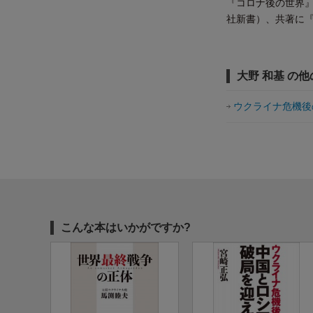
『コロナ後の世界
社新書）、共著に
大野 和基 の
ウクライナ危機後
こんな本はいかがですか?