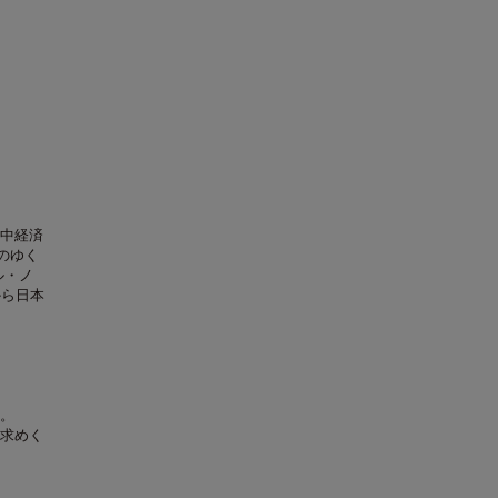
米中経済
のゆく
ル・ノ
から日本
。
求めく