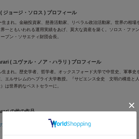
ros ( ジョージ・ソロス ) プロフィール
リー生まれ。金融投資家、慈善活動家、リベラル政治活動家。世界の相場
世界一ともいわれる運用実績をあげ、莫大な資産を築く。ソロス・ファ
オープン・ソサエティ財団会長。
 Harari ( ユヴァル・ノア・ハラリ ) プロフィール
エル生まれ。歴史学者、哲学者。オックスフォード大学で中世史、軍事史
在、エルサレムのヘブライ大学教授。『サピエンス全史 文明の構造と
社）は世界的なベストセラーに。
Harari の他の作品
の世界