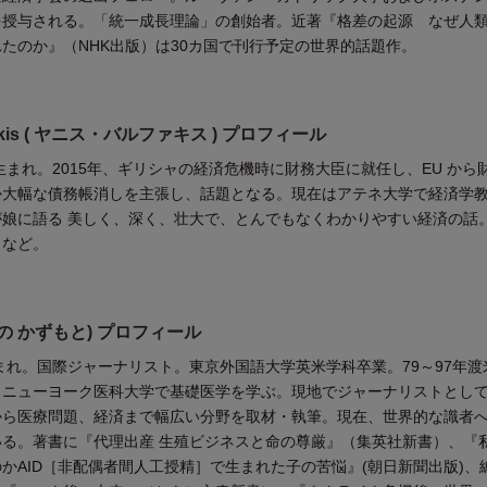
を授与される。「統一成長理論」の創始者。近著『格差の起源 なぜ人
たのか』（NHK出版）は30カ国で刊行予定の世界的話題作。
ufakis ( ヤニス・バルファキス ) プロフィール
ャ生まれ。2015年、ギリシャの経済危機時に財務大臣に就任し、EU から
か大幅な債務帳消しを主張し、話題となる。現在はアテネ大学で経済学
娘に語る 美しく、深く、壮大で、とんでもなくわかりやすい経済の話
）など。
の かずもと) プロフィール
生まれ。国際ジャーナリスト。東京外国語大学英米学科卒業。79～97年渡
、ニューヨーク医科大学で基礎医学を学ぶ。現地でジャーナリストとし
から医療問題、経済まで幅広い分野を取材・執筆。現在、世界的な識者
る。著書に『代理出産 生殖ビジネスと命の尊厳』（集英社新書）、『
かAID［非配偶者間人工授精］で生まれた子の苦悩』(朝日新聞出版)、