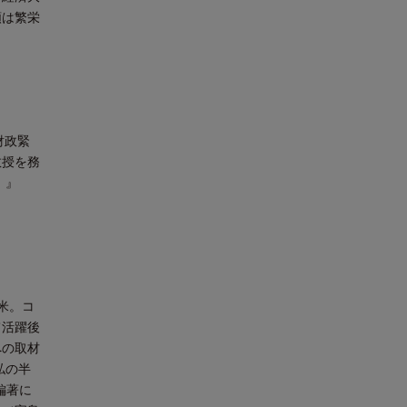
類は繁栄
財政緊
教授を務
。』
米。コ
て活躍後
への取材
私の半
編著に