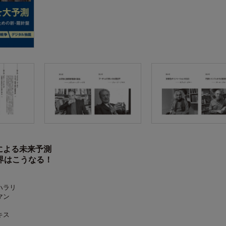
による未来予測
世界はこうなる！
ハラリ
マン
キス