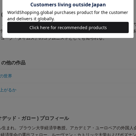
man ( ポール・クルーグマン ) プロフィール
カ・ニューヨーク州生まれ。経済学者。イェール大学で経済学を学び、マ
博士号を取得。現在、ニューヨーク市立大学教授。2008年にノーベル
ーヨーク・タイムズ』のコラムニストとしても知られる。
an の他の作品
の世界
上がるか
r ( オデッド・ガロー ) プロフィール
エル生まれ。ブラウン大学経済学教授。アカデミア・ユーロペアの外国人
量経済学会の選出フェロー。ルーヴァン・カトリック大学およびポズナ