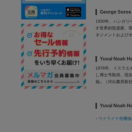
George So
1930年、ハンガ
す世界的投資家。
ネジメントおよび
Yuval Noah
1976年、イスラ
し博士号取得。現
福』（河出書房新
Yuval Noah 
ウクライナ危機後