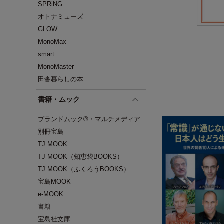
SPRiNG
オトナミューズ
GLOW
MonoMax
smart
MonoMaster
田舎暮らしの本
書籍・ムック
ブランドムック®・マルチメディア
別冊宝島
TJ MOOK
TJ MOOK（知恵袋BOOKS）
TJ MOOK（ふくろうBOOKS）
宝島MOOK
e-MOOK
書籍
宝島社文庫