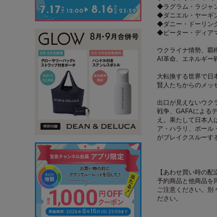
◆ラグラム・ラジャ
◆ダニエル・ヤーギ
◆ダニー・ドーリン
◆ピーター・ディア
ウクライナ情勢、覇
AI革命、エネルギー
大転換する世界で日
賢人たちからのメッ
出口が見えないウク
戦争、GAFAによ
え。果たして日本人
ア・ハラリ、ポール
がブレイクスルーす
【あわせ買い時の配
予約商品と他商品を
ご注意ください。別
ださい。