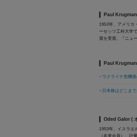
Paul Krug
1953年、アメリ
ーセッツ工科大学で
賞を受賞。『ニュ
Paul Krugm
ウクライナ危機後
日本株はどこまで
Oded Galo
1953年、イスラ
（名誉会員）。計