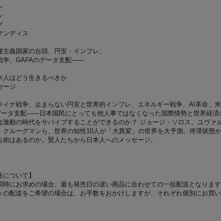
ン
ン
グ
マンディス
権主義国家の台頭、円安・インフレ、
戦争、GAFAのデータ支配――
本人はどう生きるべきか
セージ
ライナ戦争、止まらない円安と世界的インフレ、エネルギー戦争、AI革命、
るデータ支配――日本国民にとっても他人事ではなくなった国際情勢と世界経済
は激動の時代をサバイブすることができるのか？ ジョージ・ソロス、ユヴァ
・クルーグマンら、世界の知性10人が「大異変」の世界を大予測。停滞状態
る術はあるのか。賢人たちから日本人へのメッセージ。
送について】
同時にお求めの場合、最も発売日の遅い商品に合わせての一括配送となります
々の配送をご希望の場合は、お手数をおかけしますが、それぞれ個別にお買い