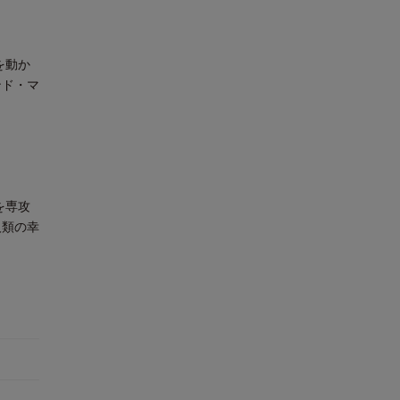
を動か
ンド・マ
を専攻
人類の幸