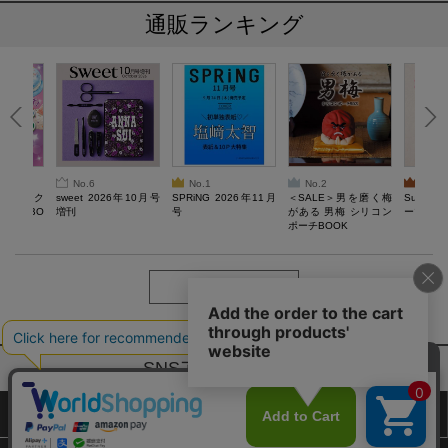
通販ランキング
No.6
No.1
No.2
No.3
ろけるスク
sweet 2026年10月号
SPRiNG 2026年11月
＜SALE＞男を磨く梅
Sumikko
ルぷにBO
増刊
号
がある 男梅 シリコン
ーツチャ
ポーチBOOK
もっと見る
SNSアカウントー覧
サイトマップ
公式通販ご利用ガイド