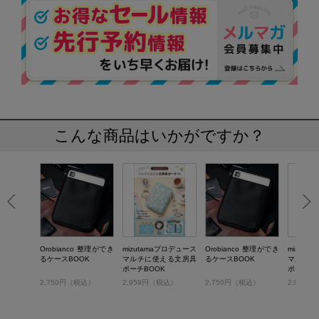
こんな商品はいかがですか？
Orobianco 整理ができ
mizutamaプロデュース
Orobianco 整理ができ
mizut
るケースBOOK
マルチに使える文房具
るケースBOOK
マルチに
ポーチBOOK
ポーチBO
2,750円（税込）
2,959円（税込）
2,750円（税込）
2,959