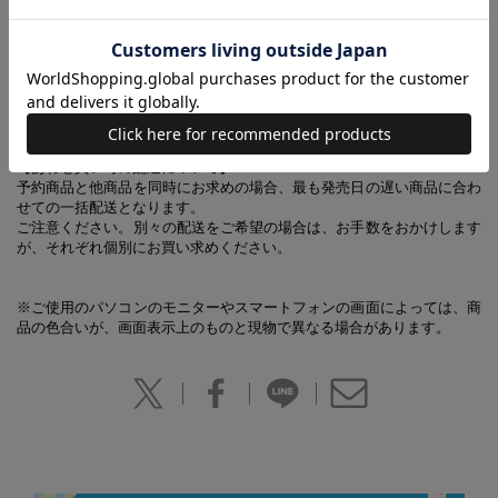
内側にはアクアスキュータムおなじみのクラブチェックをあしらいまし
た。いずれも男女ともに使いやすいシンプルかつ洗練されたおしゃれな
デザイン。
高級感溢れる、新生活のプレゼントにもぴったりな一冊です。
【あわせ買い時の配送について】
予約商品と他商品を同時にお求めの場合、最も発売日の遅い商品に合わ
せての一括配送となります。
ご注意ください。別々の配送をご希望の場合は、お手数をおかけします
が、それぞれ個別にお買い求めください。
※ご使用のパソコンのモニターやスマートフォンの画面によっては、商
品の色合いが、画面表示上のものと現物で異なる場合があります。