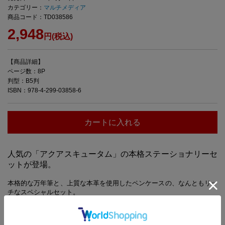
カテゴリー：
マルチメディア
商品コード：TD038586
2,948
円(税込)
【商品詳細】
ページ数：8P
判型：B5判
ISBN：978-4-299-03858-6
カートに入れる
人気の「アクアスキュータム」の本格ステーショナリーセ
ットが登場。
本格的な万年筆と、上質な本革を使用したペンケースの、なんともリッ
チなスペシャルセット。
カートリッジ式の便利な万年筆は上品なアイボリー×ゴールド。黒イン
クのカートリッジ2本付き。本革ペンケースはブラックベースにゴール
ドのロゴを箔押しでオン。