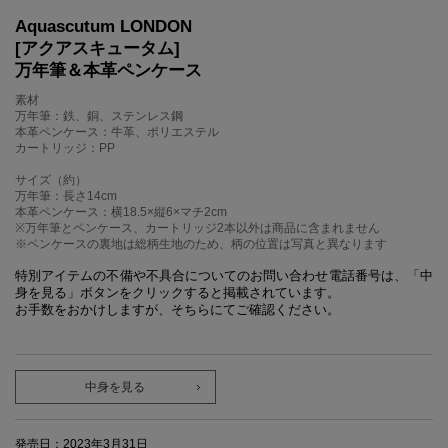
Aquascutum LONDON
[アクアスキュータム]
万年筆＆本革ペンケース
素材
万年筆：鉄、銅、ステンレス鋼
本革ペンケース：牛革、ポリエステル
カートリッジ：PP
サイズ（約）
万年筆：長さ14cm
本革ペンケース：横18.5×縦6×マチ2cm
※万年筆とペンケース、カートリッジ2本以外は商品に含まれません
※ペンケースの裏地は総柄生地のため、柄の位置は写真と異なります
特別アイテムの不備や不具合についてのお問い合わせ電話番号は、「中
身を見る」ボタンをクリックすると掲載されています。
お手数をおかけしますが、そちらにてご確認ください。
中身を見る
発売日：2023年3月31日