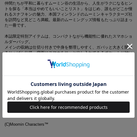
仲間たちが平和に暮らすムーミン谷の生活から、人生がラクになるヒン
トを探る「本当はやめてもいいことリスト」をはじめ、誰もがどこか憧
れるスナフキンの魅力、本国フィンランドのムーミンキャラクターズ社
を訪問など見どころ満載。最新のムーミングッズ情報もたっぷり詰まっ
た一冊です。
本誌限定特別アイテムは、コンパクトながら機能性に優れたスマホショ
ルダーバッグ。
メインの収納は仕切り付きで中身を整理しやすく、ガバッと大きく開け
るじゃばら仕様。背面にスマホをサッと出し入れできるポケットが付い
ています。内側にはスナップボタン付きの小銭入れと２枚分のカードポ
ケットが付いていて、お財布としての機能もバッチリ備えています。ミ
ニマムな見た目ながら、スマホにお札・カード・小銭、鍵やリップ、ハ
ンカチ、ティッシュなど外出に必要なものがしっかり入るので、これひ
とつでお出かけできます♪
デザインは、ブラックの生地に映えるゴールドのリトルミイの箔押しで
リッチな印象に。
大人に似合うレザー調の生地と、上品なレッドの裏地が高級感のあるか
わいさで、毎日のコーデに大活躍すること間違いなし！
(C)Moomin Characters™