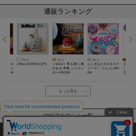
通販ランキング
No.6
No.1
No.2
No.3
erta di
InRed 2026年10月号
＜SALE＞男を磨く梅
ふしぎなとろけるスク
【SAL
 キルティン
がある 男梅 シリコン
イーズ！ メルぷにBO
／Lサイ
ーポーチB
ポーチBOOK
OK
【一般医療
verypro
ウェア 
ク・ロン
もっと見る
SNSアカウントー覧
サイトマップ
公式通販ご利用ガイド