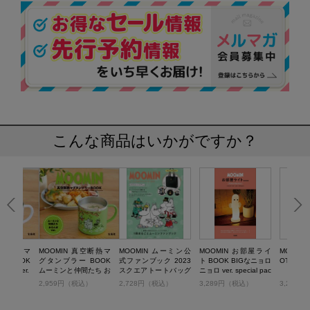
こんな商品はいかがですか？
 真空断熱マ
MOOMIN 真空断熱マ
MOOMIN ムーミン公
MOOMIN お部屋ライ
MOOMIN 
 BOOK
グタンブラー BOOK
式ファンブック 2023
ト BOOK BIGなニョロ
OTE BA
つ ver.
ムーミンと仲間たち お
スクエアトートバッグ
ニョロ ver. special pac
さんぽ ver.
ver.
kage
税込）
2,959円（税込）
2,728円（税込）
3,289円（税込）
3,289