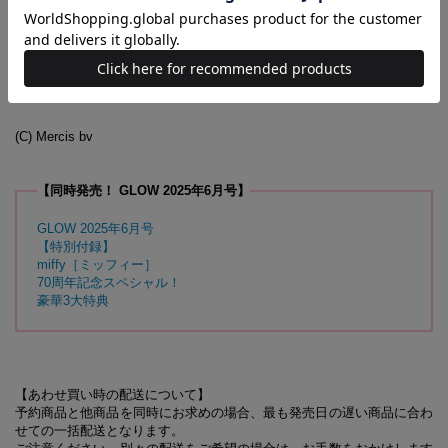
【GLOW6月号増刊 付録対応事務局】
0120-053-050
受付時間／10:00～17:00
（土・日・祝日を除く）
受付期間／2025年7月7日（月）まで
(C) Mercis bv
【同時発売！ GLOW 2025年6月号】
GLOW 2025年6月号
【特別付録】
miffy［ミッフィー］
70周年記念スペシャル！
豪華3大特典
【あわせ買い時の配送について】
予約商品と他商品を同時にお求めの場合、最も発売日の遅い商品に合わ
せての一括配送となります。