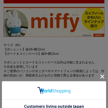
サイズ（約）
【ポシェット】縦18×横12cm
【カード＆コインケース】縦8×横12cm
※ポシェットとカード＆コインケース以外は付録に含まれません
※合皮を使用しています
※ご使用のパソコンのモニターやスマートフォンの画面によっては、付
録の色合いが、画面表示上のものと現物で異なる場合があります
※誌面内容は『GLOW』6月号に対し、一部掲載していない記事が
あります
6月号増刊の付録に関するお問い合わせ先