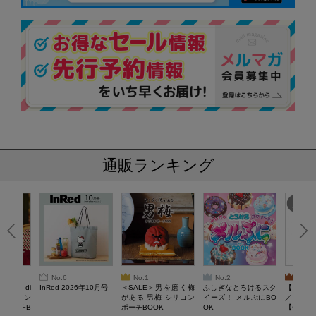
通販ランキング
No.6
No.1
No.2
No.3
erta di
InRed 2026年10月号
＜SALE＞男を磨く梅
ふしぎなとろけるスク
【SAL
 キルティン
がある 男梅 シリコン
イーズ！ メルぷにBO
／Lサイ
ーポーチB
ポーチBOOK
OK
【一般医療