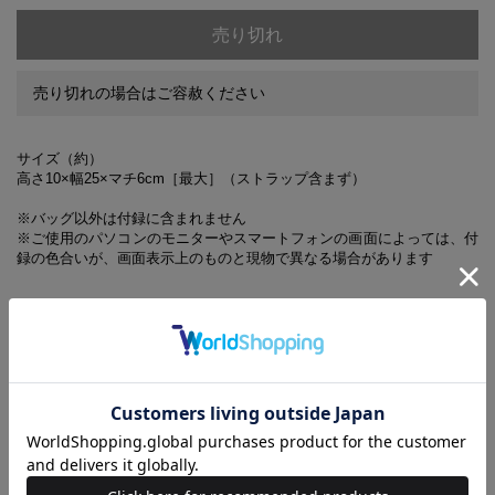
売り切れ
売り切れの場合はご容赦ください
サイズ（約）
高さ10×幅25×マチ6cm［最大］（ストラップ含まず）
※バッグ以外は付録に含まれません
※ご使用のパソコンのモニターやスマートフォンの画面によっては、付
録の色合いが、画面表示上のものと現物で異なる場合があります
※『GLOW』7月号とは表紙、付録が異なります。誌面内容は同一
です
7月号増刊の付録に関するお問い合わせ先
【GLOW7月号増刊 付録対応事務局】
0120-797-161
受付時間／10:00～17:00
（土・日・祝日を除く）