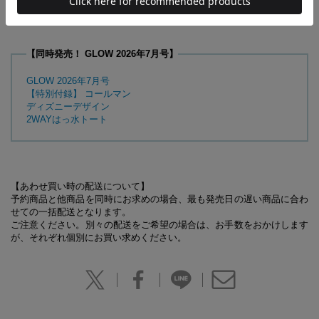
受付期間／2026年8月4日（火）まで
【同時発売！ GLOW 2026年7月号】
GLOW 2026年7月号
【特別付録】 コールマン
ディズニーデザイン
2WAYはっ水トート
【あわせ買い時の配送について】
予約商品と他商品を同時にお求めの場合、最も発売日の遅い商品に合わ
せての一括配送となります。
ご注意ください。別々の配送をご希望の場合は、お手数をおかけします
が、それぞれ個別にお買い求めください。