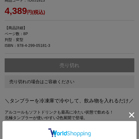
商品コード：TD051813
4,389
円(税込)
【商品詳細】
ページ数：8P
判型：変型
ISBN：978-4-299-05181-3
売り切れ
売り切れの場合はご容赦ください
＼タンブラーを冷凍庫で冷やして、飲み物を入れるだけ／
アルコールもソフトドリンクも最高に冷たい状態で飲める！
北極タンブラーが使いやすい2色展開で登場。
冷凍庫で12時間以上冷やしたタンブラーに4℃のビールを注いだ場合、
約60秒で氷点下1℃を記録！
（編集部調べ・室温20°Cにて測定）