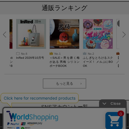
通販ランキング
No.6
No.1
No.2
No.3
erta di
InRed 2026年10月号
＜SALE＞男を磨く梅
ふしぎなとろけるスク
【SAL
 キルティン
がある 男梅 シリコン
イーズ！ メルぷにBO
／Lサイ
ーポーチB
ポーチBOOK
OK
【一般医療
verypro
ウェア 
ク・ロン
もっと見る
SNSアカウントー覧
サイトマップ
公式通販ご利用ガイド