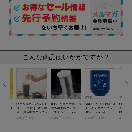
こんな商品はいかがですか？
タキシード
絶妙な濃さになるメモ
進化した真空断熱！ 凍
SNOOPY 真空断熱 ス
SNOOP
熱カフェタ
リカップ付き 黄金割
結MAX北極タンブラー
タッキングタンブラー
タッキン
OK
り！ 真空断熱タンブラ
BOOK シルバーver.
BOOK Football
BOOK Sk
ーBOOK グレー
税込）
2,805円（税込）
4,389円（税込）
2,860円（税込）
2,860