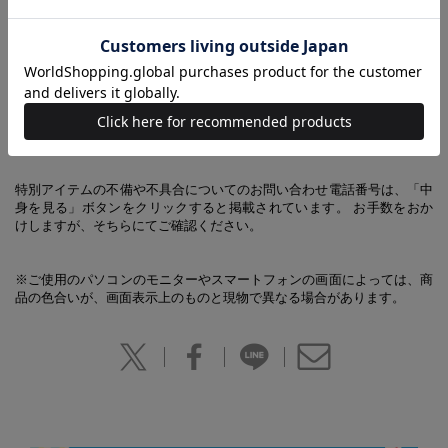
真空断熱構造＋冷却剤で氷点下ドリンクに♪
【同時発売のアイテムはこちらから】
進化した真空断熱！ 凍結MAX北極タンブラーBOOK シルバー
ver.
特別アイテムの不備や不具合についてのお問い合わせ電話番号は、「中
身を見る」ボタンをクリックすると掲載されています。 お手数をおか
けしますが、そちらにてご確認ください。
※ご使用のパソコンのモニターやスマートフォンの画面によっては、商
品の色合いが、画面表示上のものと現物で異なる場合があります。