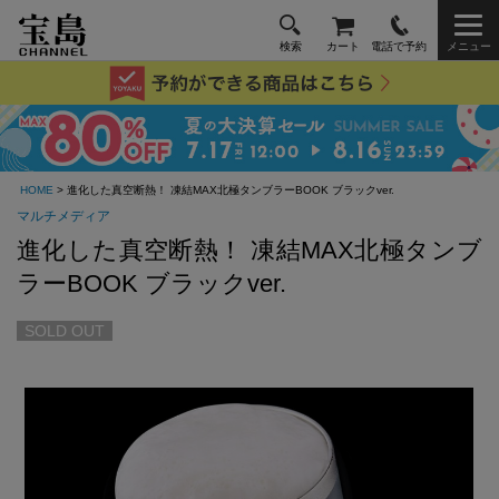
検索
カート
電話で予約
メニュー
HOME
> 進化した真空断熱！ 凍結MAX北極タンブラーBOOK ブラックver.
マルチメディア
進化した真空断熱！ 凍結MAX北極タンブ
ラーBOOK ブラックver.
SOLD OUT