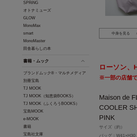
SPRiNG
オトナミューズ
GLOW
MonoMax
smart
中身を見る
MonoMaster
田舎暮らしの本
書籍・ムック
ローソン、HM
ブランドムック®・マルチメディア
※一部の店舗
別冊宝島
TJ MOOK
TJ MOOK（知恵袋BOOKS）
Maison d
TJ MOOK（ふくろうBOOKS）
COOLER S
宝島MOOK
PINK
e-MOOK
書籍
サイズ（約）
宝島社文庫
バッグ：W41×H30.