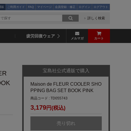
通販
ご利用ガイド
FAQ
マイページ
会員登録・修正
ログイン
ログアウト
詳しく検索
疲労回復ウェア
メルマガ
カート
宝島社公式通販で購入
ER
OOK
Maison de FLEUR COOLER SHO
PPING BAG SET BOOK PINK
商品コード : TD055743
3,179
円(税込)
売り切れ