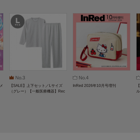
No.3
No.4
メ
【SALE】上下セット／Lサイズ
InRed 2026年10月号増刊
【
（グレー）【一般医療機器】Rec
ル
overypro Lab. 疲労回復ウェア 長
O
袖クルーネック・ロングパンツ