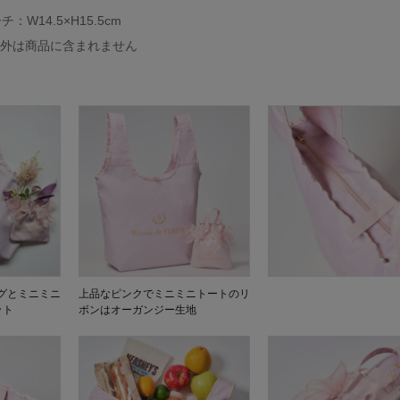
W14.5×H15.5cm
以外は商品に含まれません
グとミニミニ
上品なピンクでミニミニトートのリ
ット
ボンはオーガンジー生地