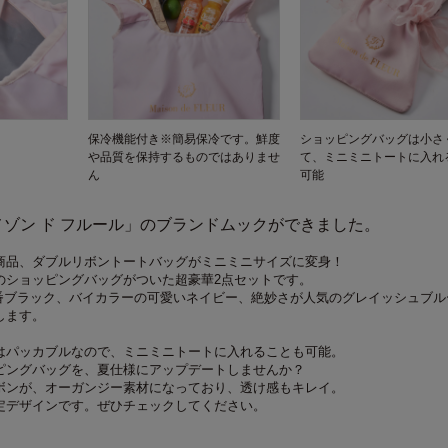
保冷機能付き※簡易保冷です。鮮度
ショッピングバッグは小さ
や品質を保持するものではありませ
て、ミニミニトートに入れ
ん
可能
ゾン ド フルール」のブランドムックができました。
商品、ダブルリボントートバッグがミニミニサイズに変身！
のショッピングバッグがついた超豪華2点セットです。
定番ブラック、バイカラーの可愛いネイビー、絶妙さが人気のグレイッシュブル
します。
はパッカブルなので、ミニミニトートに入れることも可能。
ピングバッグを、夏仕様にアップデートしませんか？
ボンが、オーガンジー素材になっており、透け感もキレイ。
定デザインです。ぜひチェックしてください。