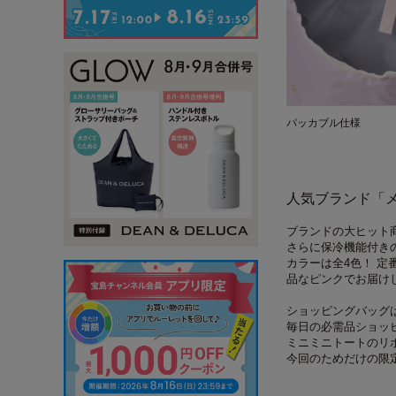
パッカブル仕様
人気ブランド「メ
ブランドの大ヒット
さらに保冷機能付き
カラーは全4色！ 
品なピンクでお届け
ショッピングバッグ
毎日の必需品ショッ
ミニミニトートのリ
今回のためだけの限