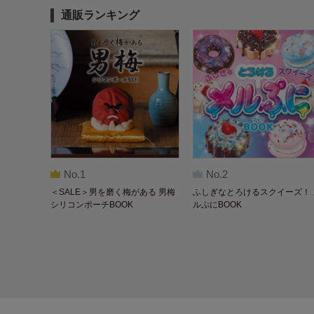
通販ランキング
No.1
No.2
＜SALE＞男を磨く梅がある 男梅
ふしぎなとろけるスクイーズ！ 
シリコンポーチBOOK
ルぷにBOOK