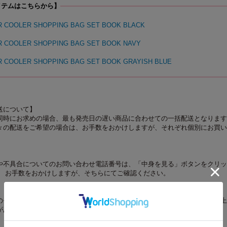
イテムはこちらから】
UR COOLER SHOPPING BAG SET BOOK BLACK
UR COOLER SHOPPING BAG SET BOOK NAVY
UR COOLER SHOPPING BAG SET BOOK GRAYISH BLUE
送について】
同時にお求めの場合、最も発売日の遅い商品に合わせての一括配送となります
々の配送をご希望の場合は、お手数をおかけしますが、それぞれ個別にお買い
や不具合についてのお問い合わせ電話番号は、「中身を見る」ボタンをクリッ
。 お手数をおかけしますが、そちらにてご確認ください。
のモニターやスマートフォンの画面によっては、商品の色合いが、画面表示上
があります。