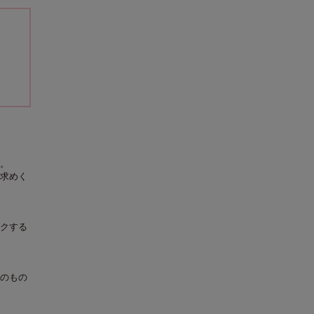
。
求めく
クする
のもの