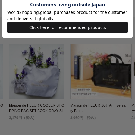
HO
Maison de FLEUR COOLER SHO
Maison de FLEUR 10th Anniversa
M
PPING BAG SET BOOK GRAYISH
ry Book
ケ
BLUE
3,179円（税込）
3,069円（税込）
2