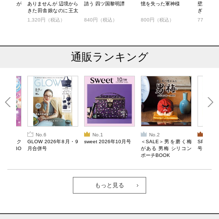
竜の魔法が
ありませんが 辺境から
請う 四ツ国黎明譚
憶を失った軍神様
壁君 お
ト
きた田舎娘なのに王太
ぎらず
子妃候補に選ばれてし
税込）
1,320円（税込）
840円（税込）
800円（税込）
770円（
まいました!?
通販ランキング
No.6
No.1
No.2
No.3
ろけるスク
GLOW 2026年8月・9
sweet 2026年10月号
＜SALE＞男を磨く梅
SPRiNG
ルぷにBO
月合併号
がある 男梅 シリコン
号
ポーチBOOK
もっと見る