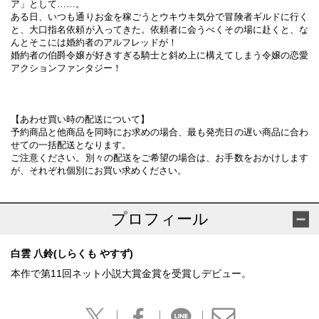
ア」として……。
ある日、いつも通りお金を稼ごうとウキウキ気分で冒険者ギルドに行く
と、大口指名依頼が入ってきた。依頼者に会うべくその場に赴くと、な
んとそこには婚約者のアルフレッドが！
婚約者の伯爵令嬢が好きすぎる騎士と斜め上に構えてしまう令嬢の恋愛
アクションファンタジー！
【あわせ買い時の配送について】
予約商品と他商品を同時にお求めの場合、最も発売日の遅い商品に合わ
せての一括配送となります。
ご注意ください。別々の配送をご希望の場合は、お手数をおかけします
が、それぞれ個別にお買い求めください。
プロフィール
白雲 八鈴(しらくも やすず)
本作で第11回ネット小説大賞金賞を受賞しデビュー。