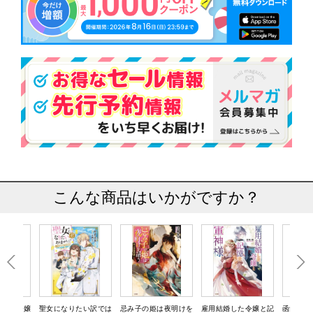
こんな商品はいかがですか？
は不遇令嬢
聖女になりたい訳では
忌み子の姫は夜明けを
雇用結婚した令嬢と記
函館グル