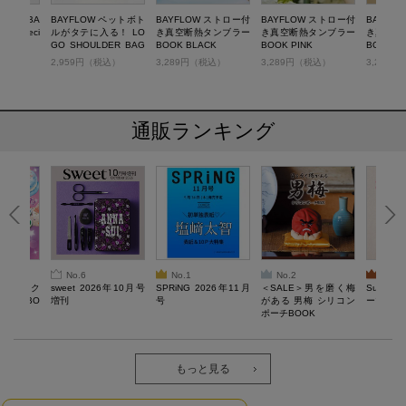
LOGO BA
BAYFLOW ペットボト
BAYFLOW ストロー付
BAYFLOW ストロー付
BAYFL
OK speci
ルがタテに入る！ LO
き真空断熱タンブラー
き真空断熱タンブラー
き真空断
GO SHOULDER BAG
BOOK BLACK
BOOK PINK
BOOK W
BOOK IVORY special
税込）
2,959円（税込）
3,289円（税込）
3,289円（税込）
3,289
package
通販ランキング
No.6
No.1
No.2
No.3
ろけるスク
sweet 2026年10月号
SPRiNG 2026年11月
＜SALE＞男を磨く梅
Sumikko
ルぷにBO
増刊
号
がある 男梅 シリコン
ーツチャ
ポーチBOOK
もっと見る