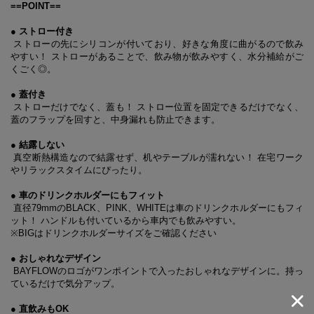
==POINT==
● ストロー付き
ストローの先にシリコンが付いており、好きな角度に曲がるので飲み
やすい！ ストローがあることで、飲み物が飲みやすく、水分補給がご
くごく◎。
● 蓋付き
ストローだけでなく、蓋も！ ストロー位置を固定できるだけでなく、
蓋のフラップを回すと、中身漏れも防止できます。
● 結露しない
真空断熱構造なので結露せず、机やテーブルが濡れない！ 在宅ワーク
やリラックスタイムにぴったり。
● 車のドリンクホルダーにもフィット
直径79mmのBLACK、PINK、WHITEは車のドリンクホルダーにもフィ
ット！ ハンドルも付いているから車内でも飲みやすい。
※BIGはドリンクホルダーサイズをご確認ください
● おしゃれなデザイン
BAYFLOWのロゴがワンポイントで入ったおしゃれなデザインに。持っ
ているだけで気分アップ。
● 直飲みもOK