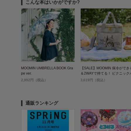
こんな本はいかがですか?
MOOMIN UMBRELLA BOOK Gra
【SALE】MOOMIN 保冷ができ
pe ver.
＆2WAYで持てる！ ピクニック
ッグ BOOK
2,992円（税込）
3,619円（税込）
通販ランキング