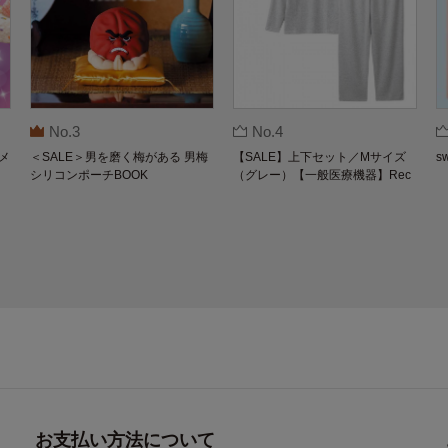
No.3
No.4
メ
＜SALE＞男を磨く梅がある 男梅
【SALE】上下セット／Mサイズ
s
シリコンポーチBOOK
（グレー）【一般医療機器】Rec
overypro Lab. 疲労回復ウェア 長
袖クルーネック・ロングパンツ
お支払い方法について