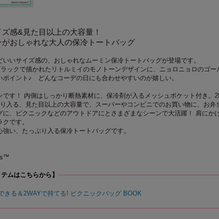
イズ感&見た目以上の大容量！
ンがおしゃれな大人の保冷トートバッグ
どいいサイズ感の、おしゃれなムーミン保冷トートバッグが登場です。
ブラックで描かれたリトルミイのモノトーンデザインに、ニョロニョロのゴー
いポイント♪ どんなコーデの日にも合わせやすいのが嬉しい。
ンです！ 内側はしっかり断熱素材に、保冷剤が入るメッシュポケット付き。2
ぽり入る、見た目以上の大容量で、スーパーやコンビニでのお買い物に、お弁
グに、ピクニックなどのアウトドアにとさまざまなシーンで大活躍！ 肩にか
ラクです。
心強い、たっぷり入る保冷トートバッグです。
rs™
イテムはこちらから】
ができる＆2WAYで持てる! ピクニックバッグ BOOK