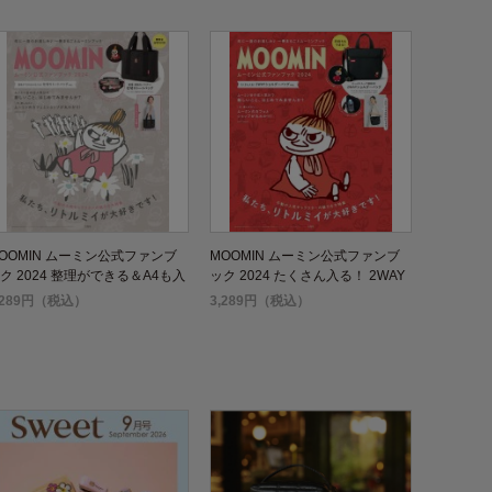
OOMIN ムーミン公式ファンブ
MOOMIN ムーミン公式ファンブ
ク 2024 整理ができる＆A4も入
ック 2024 たくさん入る！ 2WAY
！ 仕切りトートバッグ ver.
ショルダーバッグ ver.
,289円（税込）
3,289円（税込）