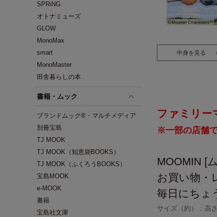
SPRiNG
オトナミューズ
GLOW
MonoMax
smart
中身を見る
MonoMaster
田舎暮らしの本
書籍・ムック
ファミリー
ブランドムック®・マルチメディア
別冊宝島
※一部の店舗
TJ MOOK
TJ MOOK（知恵袋BOOKS）
MOOMIN [
TJ MOOK（ふくろうBOOKS）
お買い物・
宝島MOOK
e-MOOK
毎日にちょ
書籍
サイズ（約）：高さ3
宝島社文庫