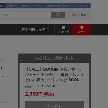
通販
ご利用ガイド
FAQ
マイページ
会員登録・修正
ログイン
ログアウト
詳しく検索
疲労回復ウェア
メルマガ
カート
宝島社公式通販で購入
い
！
【SALE】MOOMIN お買い物・レ
ジャー・ランチに！ 毎日にちょう
トー
どいい保冷トートバッグ BOOK
商品コード : TD056542
2,959
円(税込)
売り切れ