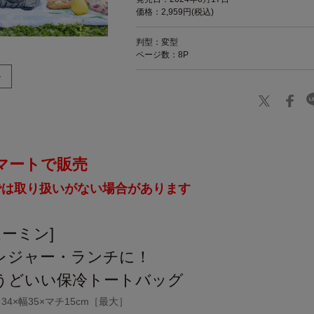
価格：2,959円(税込)
判型：変型
ページ数：8P
マートで販売
では取り扱いがない場合があります
ムーミン]
レジャー・ランチに！
うどいい保冷トートバッグ
4×幅35×マチ15cm［最大］