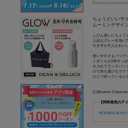
ちょうどいいサ
ムーミンデザイ
ふだん使いにちょう
上品なグレー生地×
引き手が大人かわい
使いやすさもバツグ
トボトルが2本すっ
を入れてランチバッ
ので持ち運びもラク
ひとつ持っていると
(C)Moomin Characte
【同時発売のア
MOOMIN 保冷